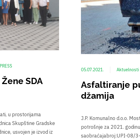
PRESS
05.07.2021.
Aktuelnosti
O Žene SDA
Asfaltiranje 
džamija
ati, u prostorijama
J.P. Komunalno d.o.o. Mo
ednica Skupštine Gradske
potrošnje za 2021. godinu
ce, usvojen je izvod iz
saobraćajabroj:UPI-08/3