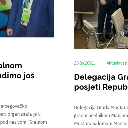
25.06.2021.
Aktuelnosti
talnom
Delegacija Gr
udimo još
posjeti Republ
Delegacija Grada Mostar
 Hercegovačko-
gradonačelnikom Marijom 
i, organizirala je u
Mostara Salemom Mariće
nu pod nazivom "Stalnom