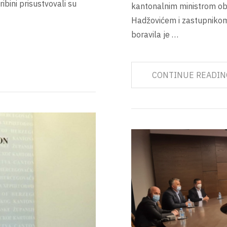
kantonalnim ministrom obr
ribini prisustvovali su
Hadžovićem i zastupnikom
boravila je …
CONTINUE READIN