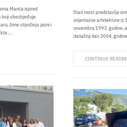
lema Marića ispred
Stari most predstavlja si
 koji obezbjeđuje
orijentalne arhitekture iz
ru, čime otpočinju jasni i
novembra 1993. godine, a
ekta …
današnji dan 2004. godin
CONTINUE READIN