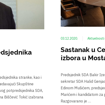
03.12.2020.
Aktuelnosti
Sastanak u Ce
edsjednika
izbora u Most
Predsjednik SDA Bakir Ize
dsjednika stranke, kao i
sekretar SDA Halid Genja
jedavajući Skupštine
Edinom Mušićem, predsj
vog potpredsjednika SDA,
Marićem i kandidatom za 
na Biščević Tokić izabrana
Razgovarano je …