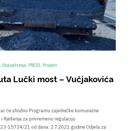
Obavještenja
PRESS
Projekti
puta Lučki most – Vučjakovića
star će shodno Programu zajedničke komunalne
 i Rješenja za privremenu regulaciju
-23-15724/21 od dana: 2.7.2021 godine Odjela za