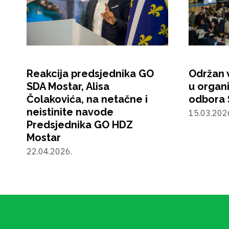
Reakcija predsjednika GO
Održan v
SDA Mostar, Alisa
u organ
Čolakovića, na netačne i
odbora 
neistinite navode
15.03.202
Predsjednika GO HDZ
Mostar
22.04.2026.