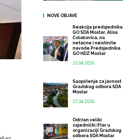
NOVE OBJAVE
Reakcija predsjednika
GO SDA Mostar, Alisa
Čolakovića, na
netačne i neistinite
navode Predsjednika
GO HDZ Mostar
22.04.2026.
Saopštenje za javnost
Gradskog odbora SDA
Mostar
17.04.2026.
Održan veliki
zajednički iftar u
organizaciji Gradskog
odbora SDA Mostar
li su