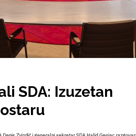
li SDA: Izuzetan
Mostaru
Denis Zvizdić i generalni sekretar SDA Halid Genjac razgovara