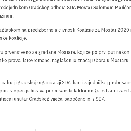
redsjednikom Gradskog odbora SDA Mostar Salemom Marićem
uzinom.
naglaskom na predizborne aktivnosti Koalicije za Mostar 2020 
ke koalicije.
aru prvenstveno za građane Mostara, koji će po prvi put nakon
sko pravo. Istovremeno, naglašen je značaj izbora u Mostaru i
lnoj i gradskoj organizaciji SDA, kao i zajedničkoj probosansk
z puni stepen jedinstva probosanski faktor može ostvariti zacr
i utjecaj unutar Gradskog vijeća, saopćeno je iz SDA.