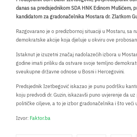
danas sa predsjednikom SDA HNK Edinom Mušićem, p
kandidatom za gradonačelnika Mostara dr. Zlatkom G
Razgovarano je o predizbornoj situaciji u Mostaru, sa 
demokratske akcije koja djeluje u okviru ove probosans
Istaknut je izuzetni značaj nadolazećih izbora u Most
godine imati priliku da ostvare svoje temljno demokrat
sveukupne državne odnose u Bosni i Hercegovini.
Predsjednik Izetbegović iskazao je punu podršku kantona
koju predvodi dr. Guzin, iskazavši puno uvjerenje da u
političke ciljeve, a to je izbor gradonačelnika i što već
Izvor:
Faktor.ba