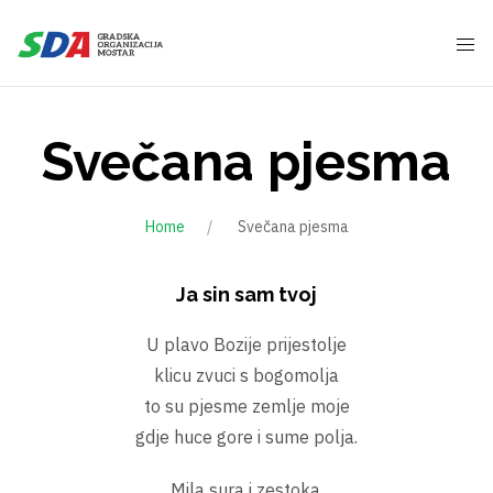
Svečana pjesma
Home
Svečana pjesma
Ja sin sam tvoj
U plavo Bozije prijestolje
klicu zvuci s bogomolja
to su pjesme zemlje moje
gdje huce gore i sume polja.
Mila sura i zestoka,