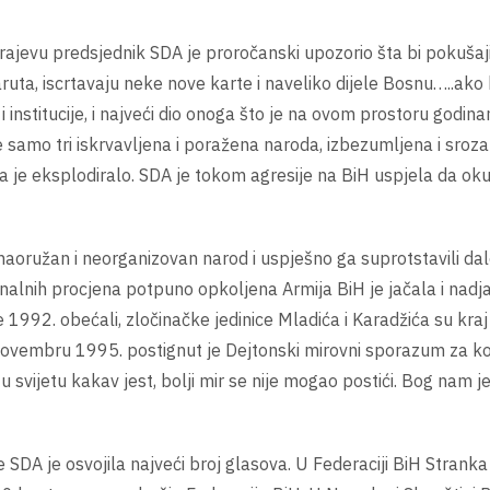
vu predsjednik SDA je proročanski upozorio šta bi pokušaji d
aruta, iscrtavaju neke nove karte i naveliko dijele Bosnu…..ako
oni i institucije, i najveći dio onoga što je na ovom prostoru g
e samo tri iskrvavljena i poražena naroda, izbezumljena i sroza
uta je eksplodiralo. SDA je tokom agresije na BiH uspjela da ok
nenaoružan i neorganizovan narod i uspješno ga suprotstavili 
nalnih procjena potpuno opkoljena Armija BiH je jačala i nadj
992. obećali, zločinačke jedinice Mladića i Karadžića su kraj
embru 1995. postignut je Dejtonski mirovni sporazum za koji 
, u svijetu kakav jest, bolji mir se nije mogao postići. Bog nam 
DA je osvojila najveći broj glasova. U Federaciji BiH Stranka 