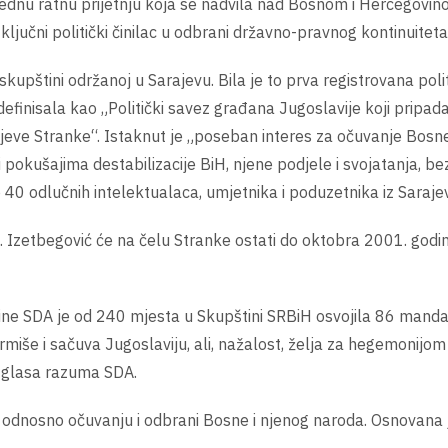
ednu ratnu prijetnju koja se nadvila nad Bosnom i Hercegovino
ljučni politički činilac u odbrani državno-pravnog kontinuitet
upštini održanoj u Sarajevu. Bila je to prva registrovana pol
efinisala kao „Politički savez građana Jugoslavije koji prip
ciljeve Stranke“. Istaknut je „poseban interes za očuvanje Bos
pokušajima destabilizacije BiH, njene podjele i svojatanja, bez
ilo 40 odlučnih intelektualaca, umjetnika i poduzetnika iz Saraj
. Izetbegović će na čelu Stranke ostati do oktobra 2001. godin
ne SDA je od 240 mjesta u Skupštini SRBiH osvojila 86 manda
miše i sačuva Jugoslaviju, ali, nažalost, želja za hegemonijom 
 glasa razuma SDA.
 odnosno očuvanju i odbrani Bosne i njenog naroda. Osnovana je