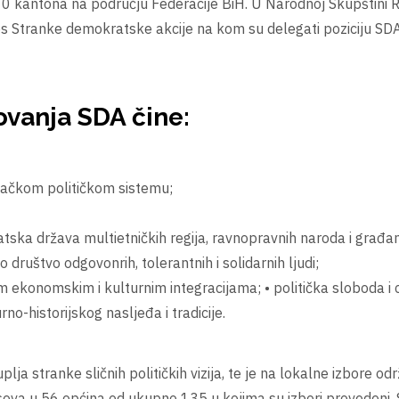
10 kantona na području Federacije BiH. U Narodnoj Skupštini 
 Stranke demokratske akcije na kom su delegati poziciju SDA r
ovanja SDA čine:
anačkom političkom sistemu;
tska država multietničkih regija, ravnopravnih naroda i građa
ruštvo odgovonrih, tolerantnih i solidarnih ljudi;
m ekonomskim i kulturnim integracijama; • politička sloboda i c
o-historijskog nasljeđa i tradicije.
ja stranke sličnih političkih vizija, te je na lokalne izbore od
glasova u 56 općina od ukupno 135 u kojima su izbori provedeni