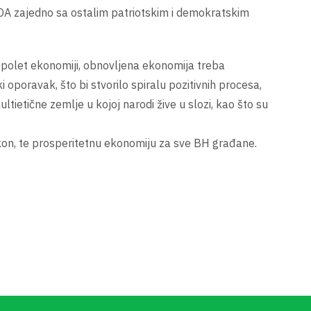
, SDA zajedno sa ostalim patriotskim i demokratskim
i polet ekonomiji, obnovljena ekonomija treba
oporavak, što bi stvorilo spiralu pozitivnih procesa,
ietične zemlje u kojoj narodi žive u slozi, kao što su
kon, te prosperitetnu ekonomiju za sve BH građane.