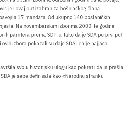
ić je i ovaj put izabran za bošnjačkog člana
 osvojila 17 mandata. Od ukupno 140 poslaničkih
a mjesta. Na novembarskim izborima 2000-te godine
onih parntera prema SDP-u, tako da je SDA po prvi put
ovih izbora pokazali su daje SDA i dalje najjača
šila svoju historijsku ulogu kao pokret i da je prešla
. SDA je sebe definisala kao «Narodnu stranku