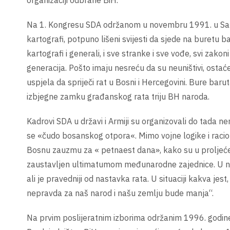
organizaciji odbrane BiH.
Na 1. Kongresu SDA održanom u novembru 1991. u Saraje
kartografi, potpuno lišeni svijesti da sjede na buretu b
kartografi i generali, i sve stranke i sve vođe, svi zak
generacija. Pošto imaju nesreću da su neuništivi, ostać
uspjela da spriječi rat u Bosni i Hercegovini. Bure bar
izbjegne zamku građanskog rata triju BH naroda.
Kadrovi SDA u državi i Armiji su organizovali do tada 
se «čudo bosanskog otpora«. Mimo vojne logike i racio
Bosnu zauzmu za « petnaest dana», kako su u proljeće 1
zaustavljen ultimatumom međunarodne zajednice. U nov
ali je pravedniji od nastavka rata. U situaciji kakva jest
nepravda za naš narod i našu zemlju bude manja“.
Na prvim poslijeratnim izborima održanim 1996. godine S