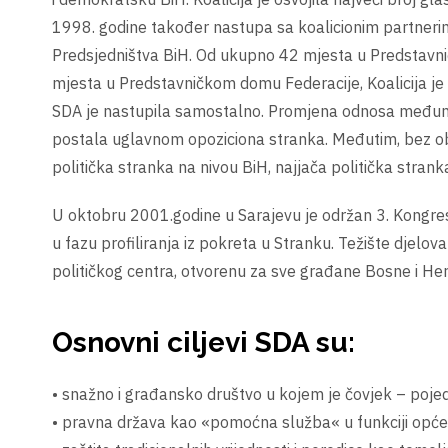
1998. godine također nastupa sa koalicionim partnerima
Predsjedništva BiH. Od ukupno 42 mjesta u Predstavn
mjesta u Predstavničkom domu Federacije, Koalicija j
SDA je nastupila samostalno. Promjena odnosa međunaro
postala uglavnom opoziciona stranka. Međutim, bez obzi
politička stranka na nivou BiH, najjača politička strank
U oktobru 2001.godine u Sarajevu je održan 3. Kongres 
u fazu profiliranja iz pokreta u Stranku. Težište dje
političkog centra, otvorenu za sve građane Bosne i He
Osnovni ciljevi SDA su:
• snažno i građansko društvo u kojem je čovjek – poje
• pravna država kao «pomoćna služba« u funkciji opće