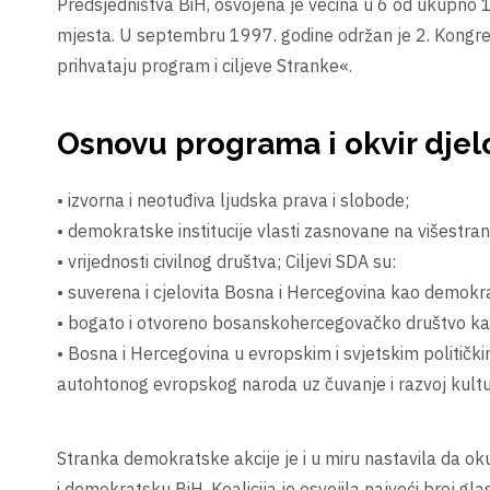
Predsjedništva BiH, osvojena je većina u 6 od ukupno 
mjesta. U septembru 1997. godine održan je 2. Kongres
prihvataju program i ciljeve Stranke«.
Osnovu programa i okvir djel
• izvorna i neotuđiva ljudska prava i slobode;
• demokratske institucije vlasti zasnovane na višestr
• vrijednosti civilnog društva; Ciljevi SDA su:
• suverena i cjelovita Bosna i Hercegovina kao demokra
• bogato i otvoreno bosanskohercegovačko društvo kao d
• Bosna i Hercegovina u evropskim i svjetskim politički
autohtonog evropskog naroda uz čuvanje i razvoj kulturn
Stranka demokratske akcije je i u miru nastavila da okupl
i demokratsku BiH. Koalicija je osvojila najveći broj 