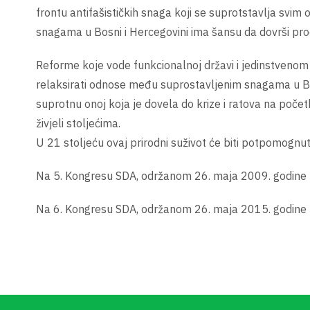
frontu antifašističkih snaga koji se suprotstavlja svim
snagama u Bosni i Hercegovini ima šansu da dovrši proc
Reforme koje vode funkcionalnoj državi i jedinstvenom
relaksirati odnose među suprostavljenim snagama u Bosn
suprotnu onoj koja je dovela do krize i ratova na počet
živjeli stoljećima.
U 21 stoljeću ovaj prirodni suživot će biti potpomogn
Na 5. Kongresu SDA, održanom 26. maja 2009. godine u 
Na 6. Kongresu SDA, održanom 26. maja 2015. godine u 