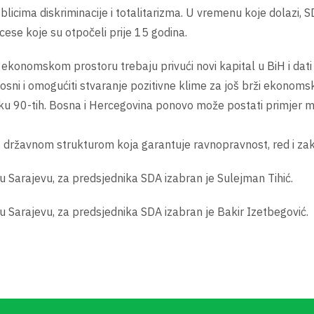
 oblicima diskriminacije i totalitarizma. U vremenu koje dolazi
ese koje su otpočeli prije 15 godina.
 ekonomskom prostoru trebaju privući novi kapital u BiH i dat
i i omogućiti stvaranje pozitivne klime za još brži ekonomski 
ku 90-tih. Bosna i Hercegovina ponovo može postati primjer mult
ut državnom strukturom koja garantuje ravnopravnost, red i za
Sarajevu, za predsjednika SDA izabran je Sulejman Tihić.
Sarajevu, za predsjednika SDA izabran je Bakir Izetbegović.