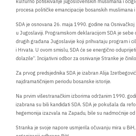
kulturno potiskivanje jugoslovenskih muslimana i očigl
procesa političke emancipacije bosanskih muslimana i k
SDA je osnovana 26. maja 1990. godine na Osnivačkoj sk
u Jugoslaviji. Programskom deklaracijom SDA je sebe d
drugih građana Jugoslavije koji prihvataju program i 
i Hrvata. U ovom smislu, SDA će se energično oduprijeti 
dolazile“. Incijativni odbor za osnivanje Stranke je čin
Za prvog predsjednika SDA je izabran Alija Izetbegović
najdramatičnijem periodu bosanske istorije.
Na prvim višestranačkim izborima održanim 1990. godi
izabrana su bili kandidati SDA. SDA je pokušala da refor
hegemonija izazvala na Zapadu, bile su nadmoćnije od
Stranka je svoje napore usmjerila očuvanju mira u BiH,