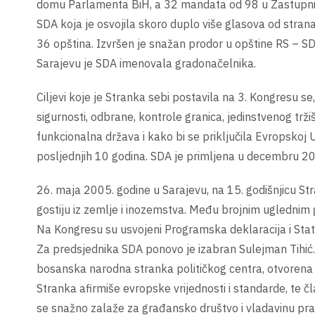
domu Parlamenta BiH, a 32 mandata od 98 u Zastupničk
SDA koja je osvojila skoro duplo više glasova od stran
36 opština. Izvršen je snažan prodor u opštine RS – SDA
Sarajevu je SDA imenovala gradonačelnika.
Ciljevi koje je Stranka sebi postavila na 3. Kongresu s
sigurnosti, odbrane, kontrole granica, jedinstvenog t
funkcionalna država i kako bi se priključila Evropskoj 
posljednjih 10 godina. SDA je primljena u decembru 20
26. maja 2005. godine u Sarajevu, na 15. godišnjicu St
gostiju iz zemlje i inozemstva. Među brojnim uglednim g
Na Kongresu su usvojeni Programska deklaracija i Stat
Za predsjednika SDA ponovo je izabran Sulejman Tihić. 
bosanska narodna stranka političkog centra, otvorena 
Stranka afirmiše evropske vrijednosti i standarde, te č
se snažno zalaže za građansko društvo i vladavinu prava