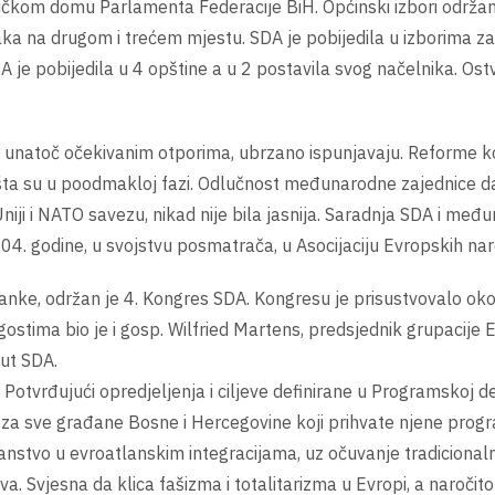
om domu Parlamenta Federacije BiH. Općinski izbori održani u
aka na drugom i trećem mjestu. SDA je pobijedila u izborima za 
 je pobijedila u 4 opštine a u 2 postavila svog načelnika. Ostva
e, unatoč očekivanim otporima, ubrzano ispunjavaju. Reforme ko
ržišta su u poodmakloj fazi. Odlučnost međunarodne zajednice
Uniji i NATO savezu, nikad nije bila jasnija. Saradnja SDA i me
04. godine, u svojstvu posmatrača, u Asocijaciju Evropskih nar
ranke, održan je 4. Kongres SDA. Kongresu je prisustvovalo ok
ostima bio je i gosp. Wilfried Martens, predsjednik grupacije E
ut SDA.
Potvrđujući opredjeljenja i ciljeve definirane u Programskoj d
za sve građane Bosne i Hercegovine koji prihvate njene progr
lanstvo u evroatlanskim integracijama, uz očuvanje tradicionaln
. Svjesna da klica fašizma i totalitarizma u Evropi, a naročito 