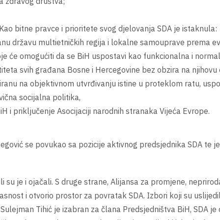
ja zdravog društva;
 Kao bitne pravce i prioritete svog djelovanja SDA je istaknula:
iranu državu multietničkih regija i lokalne samouprave prema 
e će omogućiti da se BiH uspostavi kao funkcionalna i normal
titeta svih građana Bosne i Hercegovine bez obzira na njihovu 
ranu na objektivnom utvrđivanju istine u proteklom ratu, usp
ična socijalna politika,
H i priključenje Asocijaciji narodnih stranaka Vijeća Evrope.
begović se povukao sa pozicije aktivnog predsjednika SDA te 
tili su je i ojačali. S druge strane, Alijansa za promjene, nepr
nost i otvorio prostor za povratak SDA. Izbori koji su uslijedi
Sulejman Tihić je izabran za člana Predsjedništva BiH, SDA 