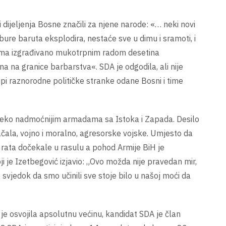
ijeljenja Bosne značili za njene narode: «… neki novi
 bure baruta eksplodira, nestaće sve u dimu i sramoti, i
odinama izgrađivano mukotrpnim radom desetina
na na granice barbarstva«. SDA je odgodila, ali nije
upi raznorodne političke stranke odane Bosni i time
daleko nadmoćnijim armadama sa Istoka i Zapada. Desilo
ačala, vojno i moralno, agresorske vojske. Umjesto da
 rata dočekale u rasulu a pohod Armije BiH je
je Izetbegović izjavio: „Ovo možda nije pravedan mir,
je svjedok da smo učinili sve stoje bilo u našoj moći da
je osvojila apsolutnu većinu, kandidat SDA je član