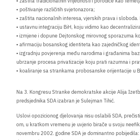
• zaštita tradicionalnih vrijednosti i porodice kao temel
• poštivanje različitih svjetonazora;
• zaštita nacionalnih interesa, vjerskih prava i sloboda.
• ustavnu integraciju BiH, koju vidimo kao decentraliz
• izmjene i dopune Dejtonskog mirovnog sporazuma koj
• afirmaciju bosanskog identiteta kao zajedničkog iden
• izgradnju povjerenja među narodima i građanima bazi
ubrzanje procesa privatizacije koju prati razumna i prav
• koaliranje sa strankama probosanske orijentacije u Bi
Na 3. Kongresu Stranke demokratske akcije Alija Izet
predsjednika SDA izabran je Sulejman Tihić.
Uslovi opozicionog djelovanja nisu oslabili SDA, prečis
om, u kratkom vremenu je uvjerio birače u svoju neefikas
novembru 2002. godine SDA je dominantno pobijedila: 