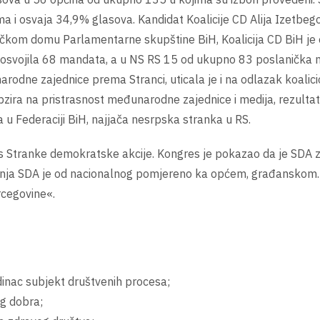
 i osvaja 34,9% glasova. Kandidat Koalicije CD Alija Izetbegov
ičkom domu Parlamentarne skupštine BiH, Koalicija CD BiH je
e osvojila 68 mandata, a u NS RS 15 od ukupno 83 poslaničk
dne zajednice prema Stranci, uticala je i na odlazak koalici
ra na pristrasnost međunarodne zajednice i medija, rezultati 
a u Federaciji BiH, najjača nesrpska stranka u RS.
Stranke demokratske akcije. Kongres je pokazao da je SDA zavr
lovanja SDA je od nacionalnog pomjereno ka općem, građanskom
rcegovine«.
dinac subjekt društvenih procesa;
g dobra;