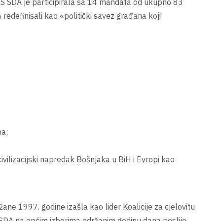
RS SDA je participirala sa 14 mandata od ukupno 83
edefinisali kao «politički savez građana koji
na;
ivilizacijski napredak Bošnjaka u BiH i Evropi kao
ržane 1997. godine izašla kao lider Koalicije za cjelovitu
. SDA na općim izborima održanim godinu dana poslije,