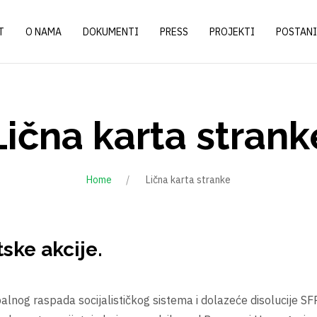
T
O NAMA
DOKUMENTI
PRESS
PROJEKTI
POSTANI
Lična karta strank
Home
Lična karta stranke
ske akcije.
nog raspada socijalističkog sistema i dolazeće disolucije SFRJ