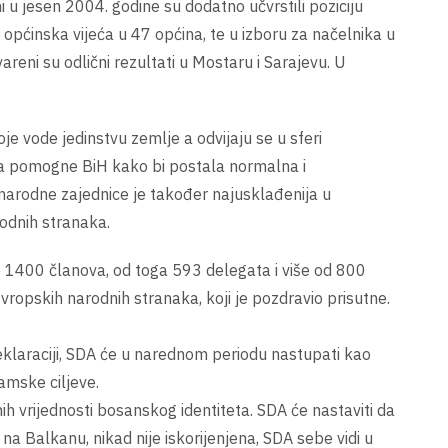
 jesen 2004. godine su dodatno učvrstili poziciju
općinska vijeća u 47 općina, te u izboru za načelnika u
reni su odlični rezultati u Mostaru i Sarajevu. U
je vode jedinstvu zemlje a odvijaju se u sferi
 da pomogne BiH kako bi postala normalna i
đunarodne zajednice je također najusklađenija u
odnih stranaka.
o 1400 članova, od toga 593 delegata i više od 800
vropskih narodnih stranaka, koji je pozdravio prisutne.
eklaraciji, SDA će u narednom periodu nastupati kao
amske ciljeve.
ih vrijednosti bosanskog identiteta. SDA će nastaviti da
na Balkanu, nikad nije iskorijenjena, SDA sebe vidi u