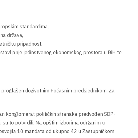
evropskim standardima,
na država,
etničku pripadnost,
ostavljanje jedinstvenog ekonomskog prostora u BiH te
je proglašen doživotnim Počasnim predsjednikom. Za
irodan konglomerat političkih stranaka predvođen SDP-
li su to potvrdili. Na opštim izborima održanim u
je osvojila 10 mandata od ukupno 42 u Zastupničkom