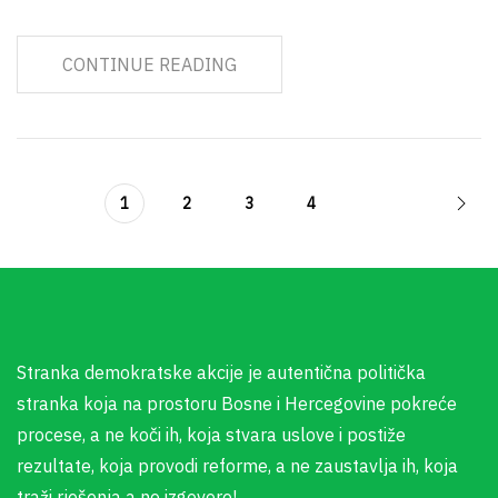
CONTINUE READING
1
2
3
4
Stranka demokratske akcije je autentična politička
stranka koja na prostoru Bosne i Hercegovine pokreće
procese, a ne koči ih, koja stvara uslove i postiže
rezultate, koja provodi reforme, a ne zaustavlja ih, koja
traži rješenja a ne izgovore!