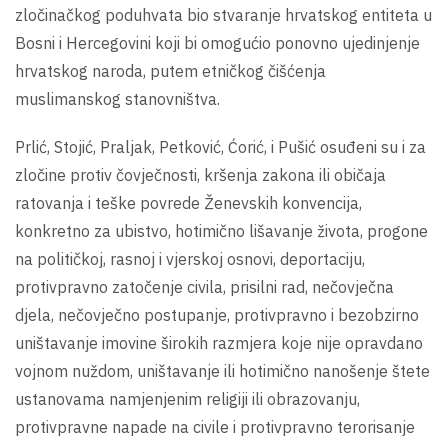
zločinačkog poduhvata bio stvaranje hrvatskog entiteta u
Bosni i Hercegovini koji bi omogućio ponovno ujedinjenje
hrvatskog naroda, putem etničkog čišćenja
muslimanskog stanovništva.
Prlić, Stojić, Praljak, Petković, Ćorić, i Pušić osuđeni su i za
zločine protiv čovječnosti, kršenja zakona ili običaja
ratovanja i teške povrede Ženevskih konvencija,
konkretno za ubistvo, hotimično lišavanje života, progone
na političkoj, rasnoj i vjerskoj osnovi, deportaciju,
protivpravno zatočenje civila, prisilni rad, nečovječna
djela, nečovječno postupanje, protivpravno i bezobzirno
uništavanje imovine širokih razmjera koje nije opravdano
vojnom nuždom, uništavanje ili hotimično nanošenje štete
ustanovama namjenjenim religiji ili obrazovanju,
protivpravne napade na civile i protivpravno terorisanje