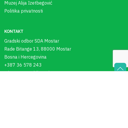
Muzej Alija Izetbegović
Politika privatnosti
KONTAKT
Gradski odbor SDA Mostar
Rade Bitange 13, 88000 Mostar
Bosna i Hercegovina
+387 36 578 243
sda_mostar@bih.net.ba
In Memoriam - Alija Izetbegović
00:00
Audio
Player
© Copyright 2023. GO SDA Mostar. Sva prava pridržana.