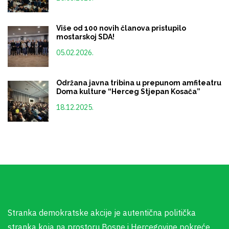
Više od 100 novih članova pristupilo
mostarskoj SDA!
05.02.2026.
Održana javna tribina u prepunom amfiteatru
Doma kulture “Herceg Stjepan Kosača”
18.12.2025.
Stranka demokratske akcije je autentična politička
stranka koja na prostoru Bosne i Hercegovine pokreće