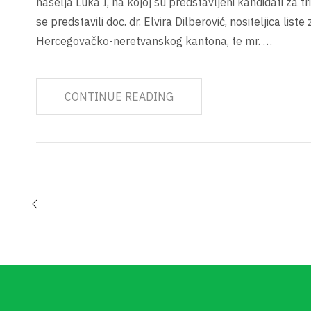
naselja Luka I, na kojoj su predstavljeni kandidati za tri
se predstavili doc. dr. Elvira Dilberović, nositeljica list
Hercegovačko-neretvanskog kantona, te mr. …
CONTINUE READING