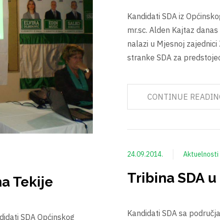
Kandidati SDA iz Općinskog
mr.sc. Alden Kajtaz danas 
nalazi u Mjesnoj zajednici
stranke SDA za predstoje
CONTINUE READIN
24.09.2014.
Aktuelnosti
Tribina SDA 
a Tekije
Kandidati SDA sa područja
ndidati SDA Općinskog