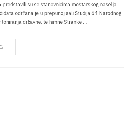
 predstavili su se stanovnicima mostarskog naselja
idata održana je u prepunoj sali Studija 64 Narodnog
ntoniranja državne, te himne Stranke …
G