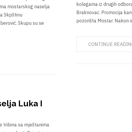
kolegama iz drugih odbora
cima mostarskog naselja
Braknovac. Promocija kand
 za Skpštinu
pozorišta Mostar. Nakon i
berović. Skupu su se
CONTINUE READIN
elja Luka I
e tribina sa mještanima