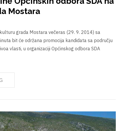
bine Općinskih odbora SDA na
da Mostara
kulturu grada Mostara večeras (29. 9. 2014) sa
inuta bit će održana promocija kandidata sa području
ivoa vlasti, u organizaciji Općinskog odbora SDA
G