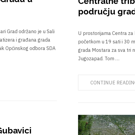
Centralne tri
području gra
ri Grad održano je u Sali
U prostorijama Centra za 
atizera i građana grada
početkom u 19 sati i 30 m
dnik Općinskog odbora SDA
grada Mostara za sva tri n
Jugozapad. Tom …
CONTINUE READIN
Gubavici