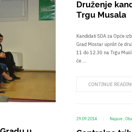
Druženje kan
Trgu Musala
Kandidati SDA za Opće izb
Grad Mostar uprilit će dr
11 do 12.30 na Trgu Musla
će …
CONTINUE READIN
29.09.2014.
Najave
Oba
 Gradu u