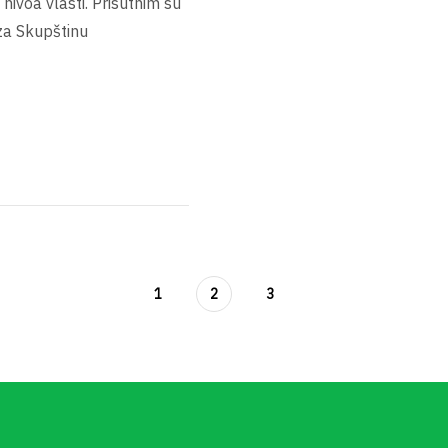
 nivoa vlasti. Prisutnim su
e za Skupštinu
1
2
3