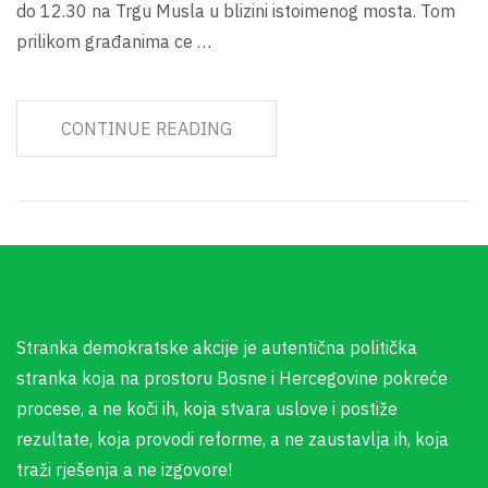
do 12.30 na Trgu Musla u blizini istoimenog mosta. Tom
prilikom građanima ce …
CONTINUE READING
Stranka demokratske akcije je autentična politička
stranka koja na prostoru Bosne i Hercegovine pokreće
procese, a ne koči ih, koja stvara uslove i postiže
rezultate, koja provodi reforme, a ne zaustavlja ih, koja
traži rješenja a ne izgovore!