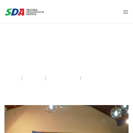
25 Septembra,
2014
Home
2014
Septembar
Day: 25.09.2014.