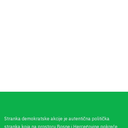
Stranka demokratske akcije je autentična politička
stranka koja na prostoru Bosne i Hercegovine pokreće