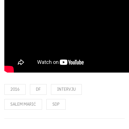
2016
DF
INTERVJU
SALEM MARIĆ
SDP