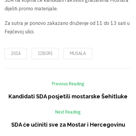
SDA na kojima će kandidati i aktivisti građanima Mostara
dijeliti promo materijale.
Za sutra je ponovo zakazano druženje od 11 do 13 sati u
Fejićevoj ulici.
2014
IZBORI
MUSALA
Previous Reading
Kandidati SDA posjetili mostarske Šehitluke
Next Reading
SDA će učiniti sve za Mostar i Hercegovinu