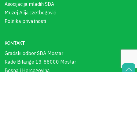
Asocijacija mladih SDA
Muzej Alija Izetbegović
Politika privatnosti
KONTAKT
Gradski odbor SDA Mostar
Rade Bitange 13, 88000 Mostar
Bosna i Hercegovina
+387 36 578 243
In Memoriam - Alija Izetbegović
00:00
Audio
sda_mostar@bih.net.ba
Player
© Copyright 2023. GO SDA Mostar. Sva prava pridržana.