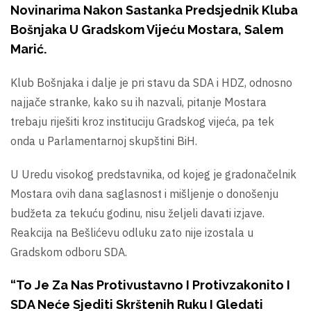
Novinarima Nakon Sastanka Predsjednik Kluba
Bošnjaka U Gradskom Vijeću Mostara, Salem
Marić.
Klub Bošnjaka i dalje je pri stavu da SDA i HDZ, odnosno
najjače stranke, kako su ih nazvali, pitanje Mostara
trebaju riješiti kroz instituciju Gradskog vijeća, pa tek
onda u Parlamentarnoj skupštini BiH.
U Uredu visokog predstavnika, od kojeg je gradonačelnik
Mostara ovih dana saglasnost i mišljenje o donošenju
budžeta za tekuću godinu, nisu željeli davati izjave.
Reakcija na Bešlićevu odluku zato nije izostala u
Gradskom odboru SDA.
“To Je Za Nas Protivustavno I Protivzakonito I
SDA Neće Sjediti Skrštenih Ruku I Gledati