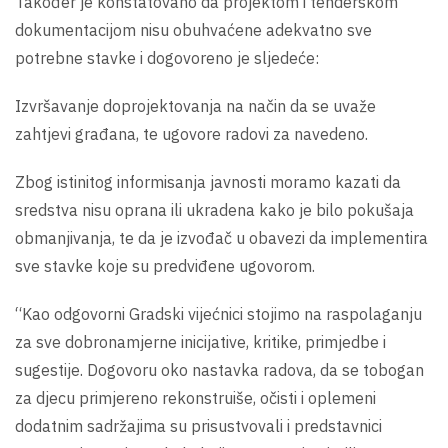
Također je konstatovano da projektom i tenderskom
dokumentacijom nisu obuhvaćene adekvatno sve
potrebne stavke i dogovoreno je sljedeće:
Izvršavanje doprojektovanja na način da se uvaže
zahtjevi građana, te ugovore radovi za navedeno.
Zbog istinitog informisanja javnosti moramo kazati da
sredstva nisu oprana ili ukradena kako je bilo pokušaja
obmanjivanja, te da je izvođač u obavezi da implementira
sve stavke koje su predviđene ugovorom.
“Kao odgovorni Gradski vijećnici stojimo na raspolaganju
za sve dobronamjerne inicijative, kritike, primjedbe i
sugestije. Dogovoru oko nastavka radova, da se tobogan
za djecu primjereno rekonstruiše, očisti i oplemeni
dodatnim sadržajima su prisustvovali i predstavnici