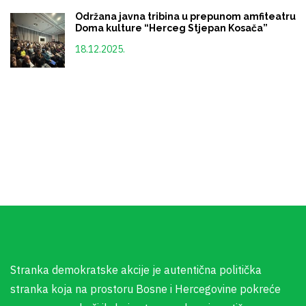
Održana javna tribina u prepunom amfiteatru
Doma kulture “Herceg Stjepan Kosača”
18.12.2025.
Stranka demokratske akcije je autentična politička
stranka koja na prostoru Bosne i Hercegovine pokreće