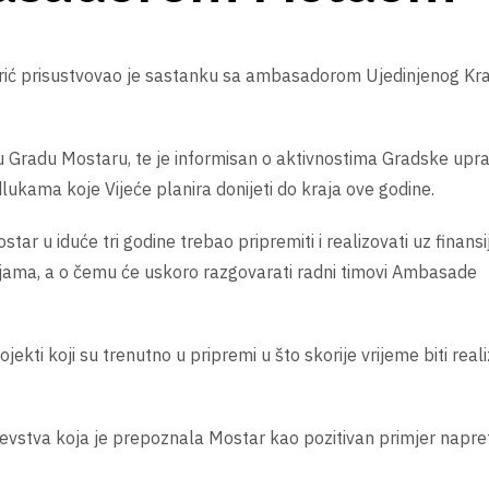
ić prisustvovao je sastanku sa ambasadorom Ujedinjenog Kra
 Gradu Mostaru, te je informisan o aktivnostima Gradske upra
lukama koje Vijeće planira donijeti do kraja ove godine.
tar u iduće tri godine trebao pripremiti i realizovati uz finans
ijama, a o čemu će uskoro razgovarati radni timovi Ambasade
kti koji su trenutno u pripremi u što skorije vrijeme biti real
jevstva koja je prepoznala Mostar kao pozitivan primjer napret