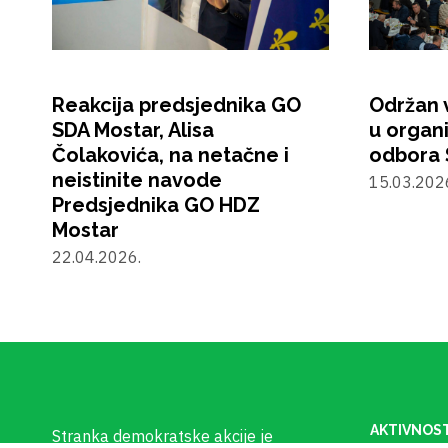
Reakcija predsjednika GO
Održan v
SDA Mostar, Alisa
u organ
Čolakovića, na netačne i
odbora 
neistinite navode
15.03.202
Predsjednika GO HDZ
Mostar
22.04.2026.
AKTIVNOST
Stranka demokratske akcije je