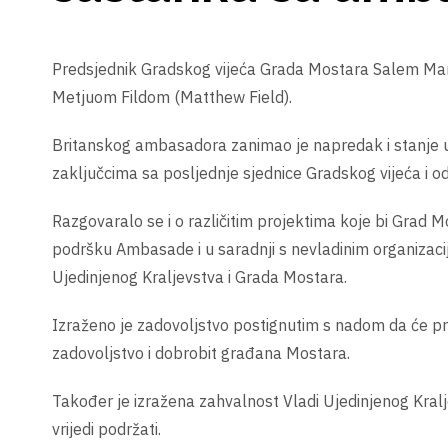
Predsjednik Gradskog vijeća Grada Mostara Salem Mar
Metjuom Fildom (Matthew Field).
Britanskog ambasadora zanimao je napredak i stanje u
zaključcima sa posljednje sjednice Gradskog vijeća i od
Razgovaralo se i o različitim projektima koje bi Grad Mos
podršku Ambasade i u saradnji s nevladinim organizac
Ujedinjenog Kraljevstva i Grada Mostara.
Izraženo je zadovoljstvo postignutim s nadom da će proje
zadovoljstvo i dobrobit građana Mostara.
Također je izražena zahvalnost Vladi Ujedinjenog Kral
vrijedi podržati.