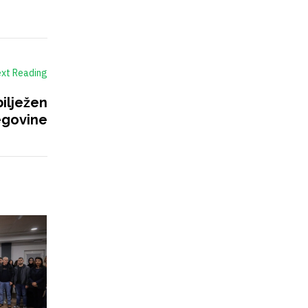
xt Reading
ilježen
egovine