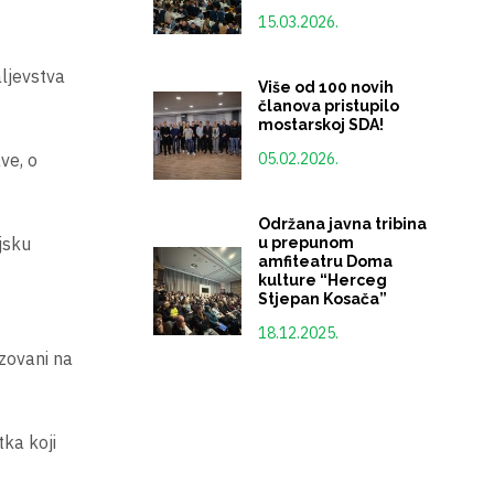
15.03.2026.
ljevstva
Više od 100 novih
članova pristupilo
mostarskoj SDA!
ve, o
05.02.2026.
Održana javna tribina
ijsku
u prepunom
amfiteatru Doma
kulture “Herceg
Stjepan Kosača”
18.12.2025.
izovani na
ka koji