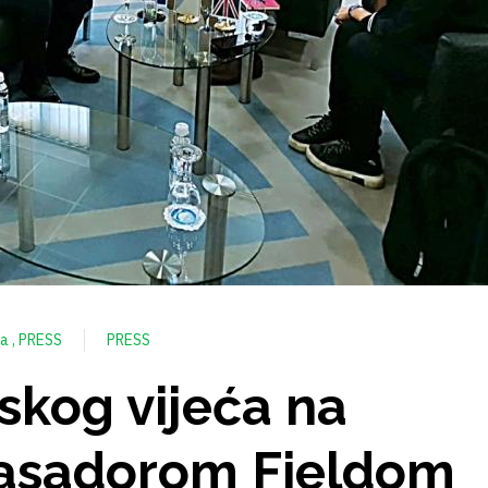
ka
PRESS
PRESS
skog vijeća na
asadorom Fieldom