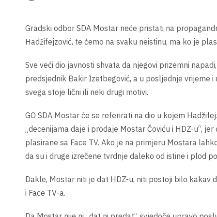
Gradski odbor SDA Mostar neće pristati na propagandne
Hadžifejzović, te ćemo na svaku neistinu, ma ko je plasir
Sve veći dio javnosti shvata da njegovi prizemni napadi,
predsjednik Bakir Izetbegović, a u posljednje vrijeme i
svega stoje lični ili neki drugi motivi.
GO SDA Mostar će se referirati na dio u kojem Hadžife
„decenijama daje i prodaje Mostar Čoviću i HDZ-u“, jer 
plasirane sa Face TV. Ako je na primjeru Mostara lahko
da su i druge izrečene tvrdnje daleko od istine i plod pov
Dakle, Mostar niti je dat HDZ-u, niti postoji bilo kakav
i Face TV-a.
Da Mostar nije ni „dat ni predat“ svjedoče upravo posl