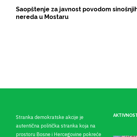
Saopštenje za javnost povodom sinošnji
nereda u Mostaru
AKTIVNOST
Stranka demokratske akcije je
autentična politička stranka koja na
prostoru Bosne i Hercegovine pokreće