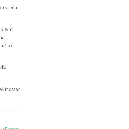
 vijeću.
o tvrdi
zna
užio i
adio
tar
xt Reading