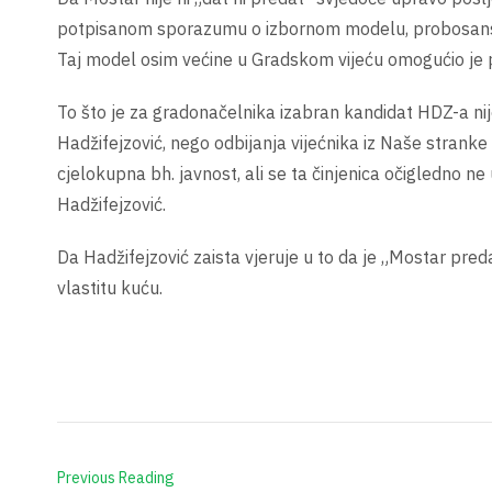
potpisanom sporazumu o izbornom modelu, probosans
Taj model osim većine u Gradskom vijeću omogućio je
To što je za gradonačelnika izabran kandidat HDZ-a nij
Hadžifejzović, nego odbijanja vijećnika iz Naše stranke
cjelokupna bh. javnost, ali se ta činjenica očigledno n
Hadžifejzović.
Da Hadžifejzović zaista vjeruje u to da je „Mostar pre
vlastitu kuću.
Gra
Previous Reading