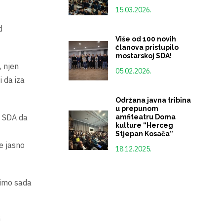
15.03.2026.
d
Više od 100 novih
članova pristupilo
mostarskoj SDA!
, njen
05.02.2026.
 da iza
Održana javna tribina
u prepunom
i SDA da
amfiteatru Doma
kulture “Herceg
Stjepan Kosača”
e jasno
18.12.2025.
idimo sada
i