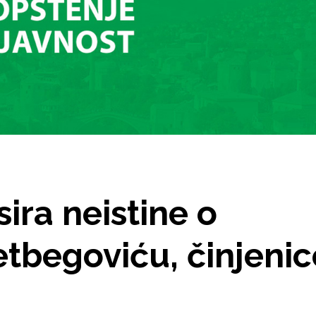
ira neistine o
etbegoviću, činjenic