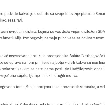
 podvale kakve je u subotu sa svoje televizije plasirao Sena
ao, reagirati.
 puni uvreda i neistina, kojima su već duže vrijeme izloženi SDA
 rahmetli Alija Izetbegović, nemaju puno veze sa novinarstvom i
jzović neosnovano optužuje predsjednika Bakira Izetbegovića 
će se upravo na tom primjeru najbolje vidjeti kakve su neistine
 pokazati kakvim se neistinama poslužio Hadžifejzović, onda j
rijeđene sujete, ljutnje ili nekih drugih motiva.
 dogovor o tome, što je omiljena teza opozicionih stranaka, a v
jednji izbori. Zahvaljući angažmanu predsjednika Izetbegovića 