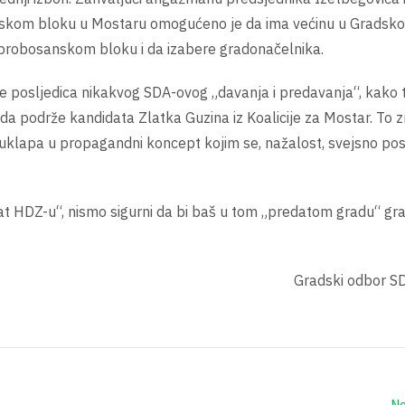
kom bloku u Mostaru omogućeno je da ima većinu u Gradskom
 probosanskom bloku i da izabere gradonačelnika.
e posljedica nikakvog SDA-ovog „davanja i predavanja“, kako t
 da podrže kandidata Zlatka Guzina iz Koalicije za Mostar. To 
e uklapa u propagandni koncept kojim se, nažalost, svejsno posl
dat HDZ-u“, nismo sigurni da bi baš u tom „predatom gradu“ gr
dski odbor SDA Mos
Ne