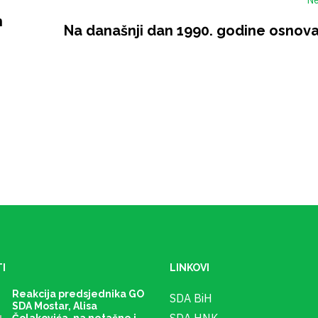
h
Na današnji dan 1990. godine osnov
I
LINKOVI
Reakcija predsjednika GO
SDA BiH
SDA Mostar, Alisa