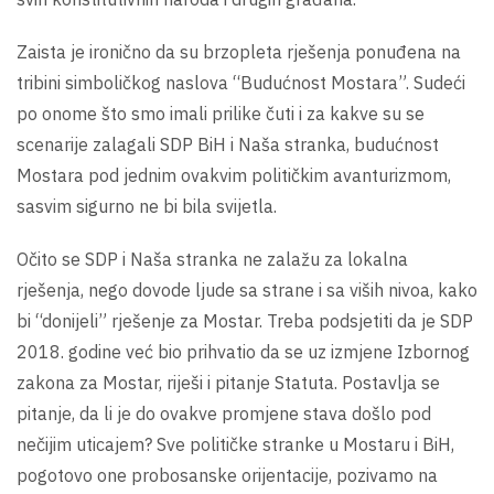
Zaista je ironično da su brzopleta rješenja ponuđena na
tribini simboličkog naslova “Budućnost Mostara”. Sudeći
po onome što smo imali prilike čuti i za kakve su se
scenarije zalagali SDP BiH i Naša stranka, budućnost
Mostara pod jednim ovakvim političkim avanturizmom,
sasvim sigurno ne bi bila svijetla.
Očito se SDP i Naša stranka ne zalažu za lokalna
rješenja, nego dovode ljude sa strane i sa viših nivoa, kako
bi “donijeli” rješenje za Mostar. Treba podsjetiti da je SDP
2018. godine već bio prihvatio da se uz izmjene Izbornog
zakona za Mostar, riješi i pitanje Statuta. Postavlja se
pitanje, da li je do ovakve promjene stava došlo pod
nečijim uticajem? Sve političke stranke u Mostaru i BiH,
pogotovo one probosanske orijentacije, pozivamo na