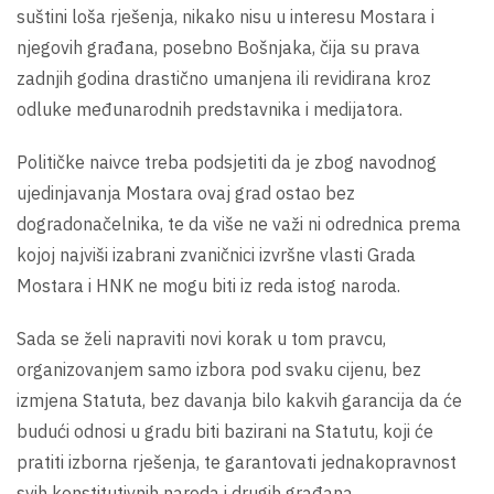
suštini loša rješenja, nikako nisu u interesu Mostara i
njegovih građana, posebno Bošnjaka, čija su prava
zadnjih godina drastično umanjena ili revidirana kroz
odluke međunarodnih predstavnika i medijatora.
Političke naivce treba podsjetiti da je zbog navodnog
ujedinjavanja Mostara ovaj grad ostao bez
dogradonačelnika, te da više ne važi ni odrednica prema
kojoj najviši izabrani zvaničnici izvršne vlasti Grada
Mostara i HNK ne mogu biti iz reda istog naroda.
Sada se želi napraviti novi korak u tom pravcu,
organizovanjem samo izbora pod svaku cijenu, bez
izmjena Statuta, bez davanja bilo kakvih garancija da će
budući odnosi u gradu biti bazirani na Statutu, koji će
pratiti izborna rješenja, te garantovati jednakopravnost
svih konstitutivnih naroda i drugih građana.