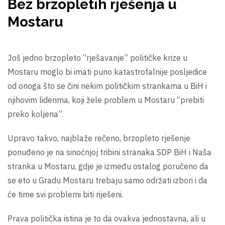
Bez brzopletih rješenja u
Mostaru
Još jedno brzopleto “rješavanje” političke krize u
Mostaru moglo bi imati puno katastrofalnije posljedice
od onoga što se čini nekim političkim strankama u BiH i
njihovim liderima, koji žele problem u Mostaru “prebiti
preko koljena”.
Upravo takvo, najblaže rečeno, brzopleto rješenje
ponuđeno je na sinoćnjoj tribini stranaka SDP BiH i Naša
stranka u Mostaru, gdje je između ostalog poručeno da
se eto u Gradu Mostaru trebaju samo održati izbori i da
će time svi problemi biti riješeni.
Prava politička istina je to da ovakva jednostavna, ali u