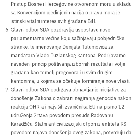
Pristup Bosne i Hercegovine otvorenom moru u skladu
sa Konvencijom ujedinjenih nacija o pravu mora je
istinski vitalni interes svih građana BiH.
Glavni odbor SDA pozdravlja uspostavu nove
parlamentarne većine koju sačinjavaju pobjedničke
stranke, te imenovanje Denijala Tulumovića za
mandatara Vlade Tuzlanskog kantona. Podržavamo
navedeni princip poštivanja izbornih rezultata i volje
građana kao temelj pregovora i u svim drugim
kantonima, u kojima se očekuje formiranje nove vlasti.
Glavni odbor SDA podržava obnavljanje inicijative za
donošenje Zakona o zabrani negiranja genocida nakon
reakcija OHR-a i najviših zvaničnika EU na pismo 12
udruženja žrtava povodom presude Radovanu
Karadžiću. Stalni anticivilizacijski otpori iz entiteta RS
povodom najava donošenja ovog zakona, potvrđuju da