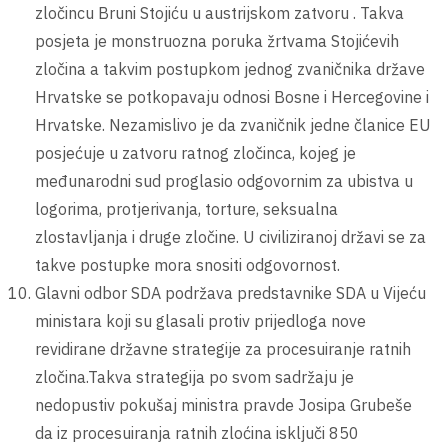
zločincu Bruni Stojiću u austrijskom zatvoru . Takva
posjeta je monstruozna poruka žrtvama Stojićevih
zločina a takvim postupkom jednog zvaničnika države
Hrvatske se potkopavaju odnosi Bosne i Hercegovine i
Hrvatske. Nezamislivo je da zvaničnik jedne članice EU
posjećuje u zatvoru ratnog zločinca, kojeg je
međunarodni sud proglasio odgovornim za ubistva u
logorima, protjerivanja, torture, seksualna
zlostavljanja i druge zločine. U civiliziranoj državi se za
takve postupke mora snositi odgovornost.
Glavni odbor SDA podržava predstavnike SDA u Vijeću
ministara koji su glasali protiv prijedloga nove
revidirane državne strategije za procesuiranje ratnih
zločina.Takva strategija po svom sadržaju je
nedopustiv pokušaj ministra pravde Josipa Grubeše
da iz procesuiranja ratnih zloćina isključi 850