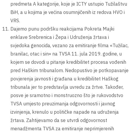
predmeta A kategorije, koje je ICTY ustupio Tužilaštvu
BiH, a u kojima je većina osumnjičenih iz redova HVO i
VRS.
Dajemo punu podršku reakcijama Pokreta Majki
enklave Srebrenica i Žepa i Udruženja žrtava i
svjedoka genocida, vezano za emitiranje filma «Tužilac,
branilac, otac i sin» na TVSA 11. jula 2019. godine, u
kojem se dovodi u pitanje kredibilitet procesa vođenih
pred Haškim tribunalom. Nedopustivo je potkopavanje
povjerenja javnosti i građana u kredibilitet Haškog
tribunala jer to predstavlja uvredu za žrtve. Također,
posve je sramotno i monstruozno što je rukovodstvo
TVSA umjesto preuzimanja odgovornosti i javnog
izvinjenja, krenulo u političke napade na udruženja
žrtava. Zahtijevamo da se utvrdi odgovornost
menadžmenta TVSA za emitiranje neprimjerenih