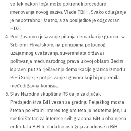
se tek nakon toga može pokrenuti procedure
imenovanja novog saziva Vlade FBiH . Svako odlaganje
je nepotrebno i štetno, a za posljedice je odgovoran
HDZ.
Podržavamo rješavanje pitanja demarkacije granice sa
Srbijom i Hrvatskom, na principima potpunog
uzajamnog uvažavanja suvereniteta država i
poštivanja međunarodnog prava u ovoj oblasti. Jedini
ispravni put za rješavanje demarkacije granice između
BiH i Srbije je potpisivanje ugovora koji bi pripremila
međudržavna komisija.
Stav Narodne skupštine RS da je zaključak
Predsjedništva BiH vezan za gradnju Pelješkog mosta
štetan po vitalni interes tog entiteta je neutemeljen, i u
suštini štetan za interese svih građana BiH u oba njena
entitetata BiH te dodatno usložnjava odnose u BiH.