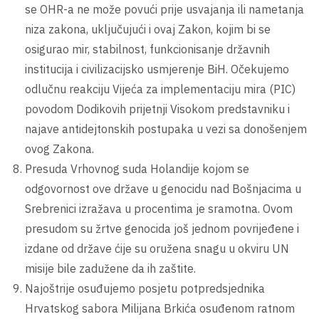
se OHR-a ne može povući prije usvajanja ili nametanja
niza zakona, uključujući i ovaj Zakon, kojim bi se
osigurao mir, stabilnost, funkcionisanje državnih
institucija i civilizacijsko usmjerenje BiH. Očekujemo
odlučnu reakciju Vijeća za implementaciju mira (PIC)
povodom Dodikovih prijetnji Visokom predstavniku i
najave antidejtonskih postupaka u vezi sa donošenjem
ovog Zakona.
Presuda Vrhovnog suda Holandije kojom se
odgovornost ove države u genocidu nad Bošnjacima u
Srebrenici izražava u procentima je sramotna. Ovom
presudom su žrtve genocida još jednom povrijeđene i
izdane od države ćije su oružena snagu u okviru UN
misije bile zadužene da ih zaštite.
Najoštrije osuđujemo posjetu potpredsjednika
Hrvatskog sabora Milijana Brkića osuđenom ratnom