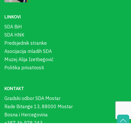
LINKOVI
SDA BiH
SDA HNK
Predsjednik stranke
Asocijacija mladih SDA
Muzej Alija Izetbegović
Politika privatnosti
KONTAKT
Gradski odbor SDA Mostar
Rade Bitange 13, 88000 Mostar
Bosna i Hercegovina
+387 36 578 243
sda_mostar@bih.net.ba
00:00