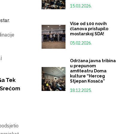
15.03.2026.
star
.
Više od 100 novih
članova pristupilo
mostarskoj SDA!
inacije
05.02.2026.
j
Održana javna tribina
u prepunom
amfiteatru Doma
kulture “Herceg
Ga Tek
Stjepan Kosača”
a Srećom
18.12.2025.
 podsjetio