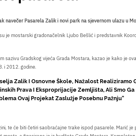
k navečer Pasarela Zalik i novi park na sjevernom ulazu u Mo
 su je mostarski gradonačelnik Ljubo Bešlić i predstavnik Koord
jem sazivu Gradskog vijeća Grada Mostara, kazao je kako je ova
. i 2012. godine.
elja Zalik I Osnovne Škole, Nažalost Realiziramo 
skih Prava I Eksproprijacije Zemljišta, Ali Smo G
oblema Ovaj Projekat Zaslužje Posebnu Pažnju”
zini, te će biti četiri saobraćajne trake ispod pasarele. Marić je