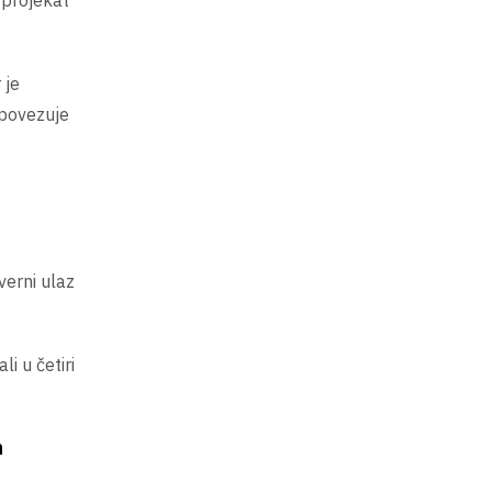
 projekat
 je
 povezuje
verni ulaz
i u četiri
n