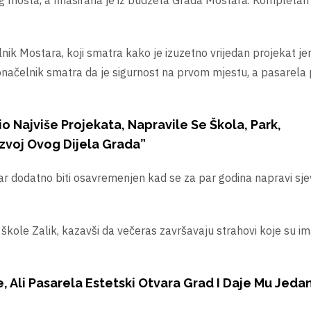
og mosta, a finasirana je iz budžeta Grada Mostara. Kompletan
nik Mostara, koji smatra kako je izuzetno vrijedan projekat jer
donačelnik smatra da je sigurnost na prvom mjestu, a pasarela
o Najviše Projekata, Napravile Se Škola, Park,
zvoj Ovog Dijela Grada”
star dodatno biti osavremenjen kad se za par godina napravi sje
ole Zalik, kazavši da večeras završavaju strahovi koje su imal
, Ali Pasarela Estetski Otvara Grad I Daje Mu Jeda