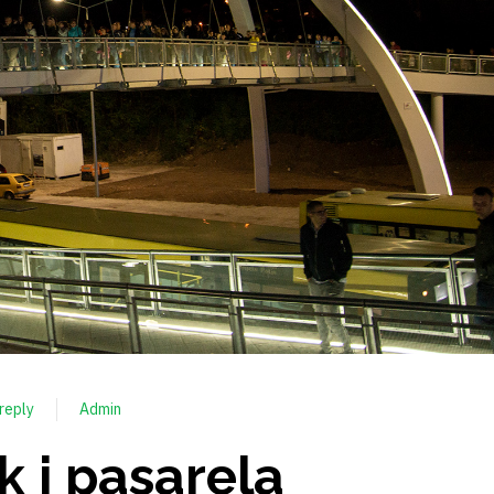
reply
Admin
k i pasarela