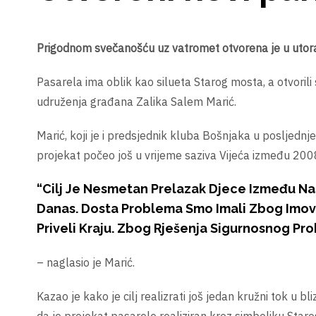
Prigodnom svečanošću uz vatromet otvorena je u utora
Pasarela ima oblik kao silueta Starog mosta, a otvorili
udruženja građana Zalika Salem Marić.
Marić, koji je i predsjednik kluba Bošnjaka u posljedn
projekat počeo još u vrijeme saziva Vijeća između 2008
“Cilj Je Nesmetan Prelazak Djece Između Nas
Danas. Dosta Problema Smo Imali Zbog Imovin
Priveli Kraju. Zbog Rješenja Sigurnosnog Pr
– naglasio je Marić.
Kazao je kako je cilj realizrati još jedan kružni tok u bli