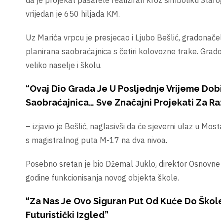
da je projekat pasarele realiziran kroz simboliku Star
vrijedan je 650 hiljada KM.
Uz Marića vrpcu je presjecao i Ljubo Bešlić, gradonačel
planirana saobraćajnica s četiri kolovozne trake. Gra
veliko naselje i školu.
“Ovaj Dio Grada Je U Posljednje Vrijeme Dobi
Saobraćajnica… Sve Značajni Projekati Za Ra
– izjavio je Bešlić, naglasivši da će sjeverni ulaz u Mo
s magistralnog puta M-17 na dva nivoa.
Posebno sretan je bio Džemal Juklo, direktor Osnovne šk
godine funkcionisanja novog objekta škole.
“Za Nas Je Ovo Siguran Put Od Kuće Do Škole
Futuristički Izgled”