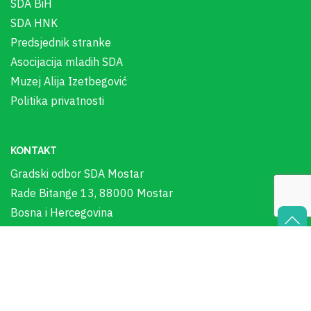
SDA BiH
SDA HNK
Predsjednik stranke
Asocijacija mladih SDA
Muzej Alija Izetbegović
Politika privatnosti
KONTAKT
Gradski odbor SDA Mostar
Rade Bitange 13, 88000 Mostar
Bosna i Hercegovina
+387 36 578 243
In Memoriam - Alija Izetbegović
00:00
Audio
sda_mostar@bih.net.ba
Player