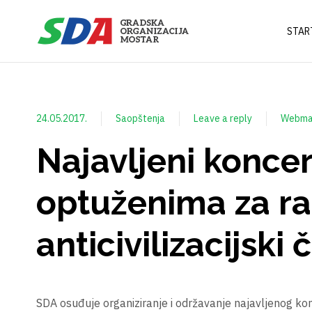
STAR
24.05.2017.
Saopštenja
Leave a reply
Webma
Najavljeni konce
optuženima za rat
anticivilizacijski 
SDA osuđuje organiziranje i održavanje najavljenog kon