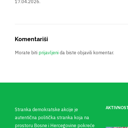
17.04.2026.
Komentariši
Morate biti
prijavljeni
da biste objavili komentar.
AKTIVNOST
Stranka demokratske akcije je
autentična politička stranka koja na
prostoru Bosne i Hercegovine pokreće