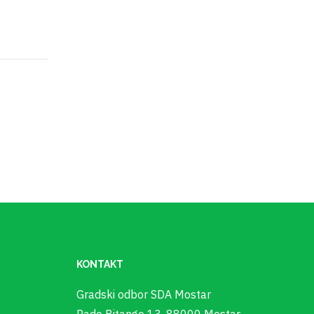
or
27.04.2024.
05
KONTAKT
Gradski odbor SDA Mostar