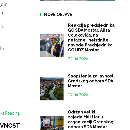
egom
a.
NOVE OBJAVE
Reakcija predsjednika
e.
GO SDA Mostar, Alisa
Čolakovića, na
netačne i neistinite
navode Predsjednika
la
GO HDZ Mostar
22.04.2026.
Saopštenje za javnost
Gradskog odbora SDA
Mostar
17.04.2026.
Održan veliki
xt Reading
zajednički iftar u
organizaciji Gradskog
AVNOST
odbora SDA Mostar