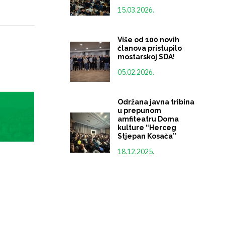
15.03.2026.
Više od 100 novih
članova pristupilo
mostarskoj SDA!
05.02.2026.
Održana javna tribina
u prepunom
amfiteatru Doma
kulture “Herceg
Stjepan Kosača”
18.12.2025.
Održana izborna sjednica
Sa
skupštine Gradske
sa
organizacije SDA Mostar
iz