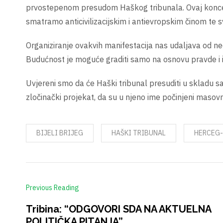
prvostepenom presudom Haškog tribunala. Ovaj koncert
smatramo anticivilizacijskim i antievropskim činom te 
Organiziranje ovakvih manifestacija nas udaljava od ne
Budućnost je moguće graditi samo na osnovu pravde i i
Uvjereni smo da će Haški tribunal presuditi u skladu 
zločinački projekat, da su u njeno ime počinjeni masovni
BIJELI BRIJEG
HAŠKI TRIBUNAL
HERCEG
Previous Reading
Tribina: “ODGOVORI SDA NA AKTUELNA
POLITIČKA PITANJA”