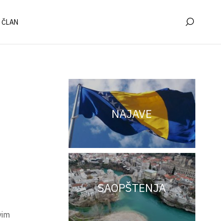
 ČLAN
NAJAVE
SAOPŠTENJA
vim