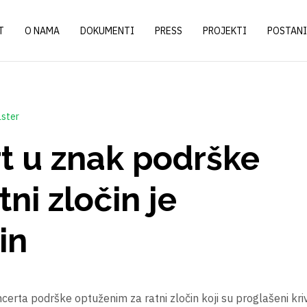
T
O NAMA
DOKUMENTI
PRESS
PROJEKTI
POSTANI
ster
rt u znak podrške
ni zločin je
čin
certa podrške optuženim za ratni zločin koji su proglašeni kri