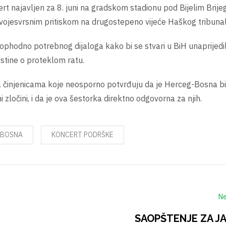
 najavljen za 8. juni na gradskom stadionu pod Bijelim Brij
svojesvrsnim pritiskom na drugostepeno vijeće Haškog tribunal
ophodno potrebnog dijaloga kako bi se stvari u BiH unaprijedil
stine o proteklom ratu.
sa činjenicama koje neosporno potvrđuju da je Herceg-Bosna bi
 zločini, i da je ova šestorka direktno odgovorna za njih.
-BOSNA
KONCERT PODRŠKE
Ne
SAOPŠTENJE ZA J