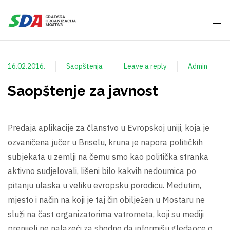
16.02.2016.
Saopštenja
Leave a reply
Admin
Saopštenje za javnost
Predaja aplikacije za članstvo u Evropskoj uniji, koja je
ozvaničena jučer u Briselu, kruna je napora političkih
subjekata u zemlji na čemu smo kao politička stranka
aktivno sudjelovali, lišeni bilo kakvih nedoumica po
pitanju ulaska u veliku evropsku porodicu. Međutim,
mjesto i način na koji je taj čin obilježen u Mostaru ne
služi na čast organizatorima vatrometa, koji su mediji
prenijeli ne nalazeći za shodno da informišu gledaoce o