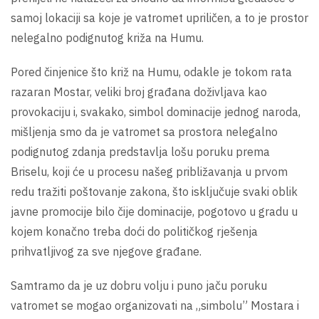
samoj lokaciji sa koje je vatromet upriličen, a to je prostor
nelegalno podignutog križa na Humu.
Pored činjenice što križ na Humu, odakle je tokom rata
razaran Mostar, veliki broj građana doživljava kao
provokaciju i, svakako, simbol dominacije jednog naroda,
mišljenja smo da je vatromet sa prostora nelegalno
podignutog zdanja predstavlja lošu poruku prema
Briselu, koji će u procesu našeg približavanja u prvom
redu tražiti poštovanje zakona, što isključuje svaki oblik
javne promocije bilo čije dominacije, pogotovo u gradu u
kojem konačno treba doći do političkog rješenja
prihvatljivog za sve njegove građane.
Samtramo da je uz dobru volju i puno jaču poruku
vatromet se mogao organizovati na „simbolu” Mostara i