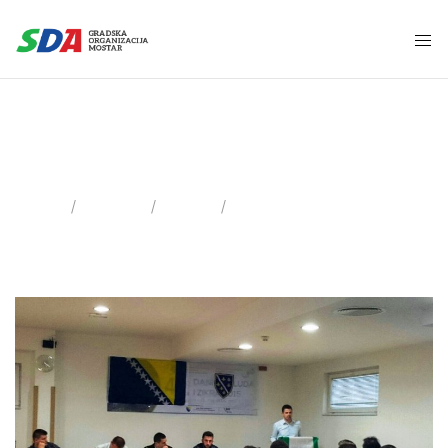
22 Maja, 2015
Home
2015
Maj
Day: 22.05.2015.