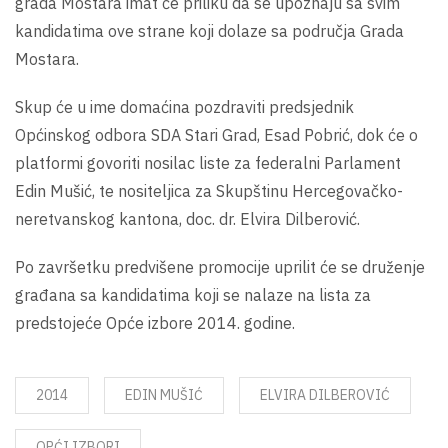
grada Mostara imat će priliku da se upoznaju sa svim
kandidatima ove strane koji dolaze sa područja Grada
Mostara.
Skup će u ime domaćina pozdraviti predsjednik
Općinskog odbora SDA Stari Grad, Esad Pobrić, dok će o
platformi govoriti nosilac liste za federalni Parlament
Edin Mušić, te nositeljica za Skupštinu Hercegovačko-
neretvanskog kantona, doc. dr. Elvira Dilberović.
Po završetku predvišene promocije uprilit će se druženje
građana sa kandidatima koji se nalaze na lista za
predstojeće Opće izbore 2014. godine.
2014
EDIN MUŠIĆ
ELVIRA DILBEROVIĆ
OPĆI IZBORI