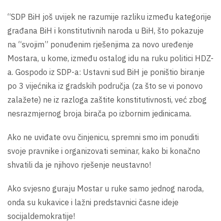
“SDP BiH još uvijek ne razumije razliku između kategorije
građana BiH i konstitutivnih naroda u BiH, što pokazuje
na “svojim” ponuđenim rješenjima za novo uređenje
Mostara, u kome, između ostalog idu na ruku politici HDZ-
a. Gospodo iz SDP-a: Ustavni sud BiH je poništio biranje
po 3 vijećnika iz gradskih područja (za što se vi ponovo
zalažete) ne iz razloga zaštite konstitutivnosti, već zbog
nesrazmjernog broja birača po izbornim jedinicama.
Ako ne uviđate ovu činjenicu, spremni smo im ponuditi
svoje pravnike i organizovati seminar, kako bi konačno
shvatili da je njihovo rješenje neustavno!
Ako svjesno guraju Mostar u ruke samo jednog naroda,
onda su kukavice i lažni predstavnici časne ideje
socijaldemokratije!