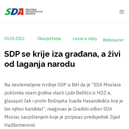
03.05.2012.
Obavještenja
Leave a reply
Webmaster
SDP se krije iza građana, a živi
od laganja narodu
Na neutemeljene tvrdnje SDP-a BiH da je “SDA Mostara
poklonila osam godina vlasti Ljubi Bešliću iz HDZ-a,
glasajući čak i protiv Bošnjaka Suada Hasandedića koji je
bio njihov kandidat”, reagovao je Gradski odbor SDA
Mostar, saopštenjem koje je potpisao predsjednik Zijad
Hadžiomerović.