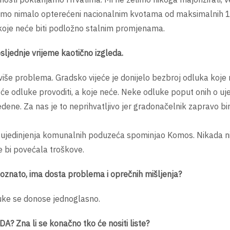
 Nismo nimalo opterećeni nacionalnim kvotama od maksimalnih 
 i koje neće biti podložno stalnim promjenama.
ljednje vrijeme kaotično izgleda.
više problema. Gradsko vijeće je donijelo bezbroj odluka koje 
e će odluke provoditi, a koje neće. Neke odluke poput onih o uj
ne. Za nas je to neprihvatljivo jer gradonačelnik zapravo bir
 ujedinjenja komunalnih poduzeća spominjao Komos. Nikada ni
e bi povećala troškove.
oznato, ima dosta problema i oprečnih mišljenja?
luke se donose jednoglasno.
SDA? Zna li se konačno tko će nositi liste?