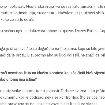
e i potpisali. Mostarska inicijativa se različito tumači, imate
, muftijstva, institucija, studenata… Nažalost, taj službeni obli
 kako će se to odviti.
ar većina njih, ne dolaze na tribine inicijative. Izuzev Faruka Ću
uga je stvar sve što se događalo na tribinama, koje su bile javn
 da je protiv, ili suprotno ako su ljudi dolazili, ne znači da p
aći neovisna lista na idućim izborima koju će činiti bivši vijećni
iko u tome ima istine?
e potpisnike te inicijative u javnosti. Tada će svi znati tko je š
dokumentu koji je podržao, neka se konfrontira. Što se tiče neo
ma pravo izraziti političke stavove, slagali se ili ne slagali.