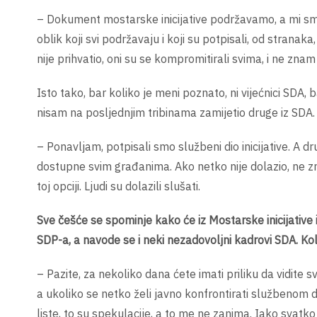
– Dokument mostarske inicijative podržavamo, a mi smo j
oblik koji svi podržavaju i koji su potpisali, od stranaka
nije prihvatio, oni su se kompromitirali svima, i ne znam
Isto tako, bar koliko je meni poznato, ni vijećnici SDA, b
nisam na posljednjim tribinama zamijetio druge iz SDA.
– Ponavljam, potpisali smo službeni dio inicijative. A dr
dostupne svim građanima. Ako netko nije dolazio, ne znači
toj opciji. Ljudi su dolazili slušati.
Sve češće se spominje kako će iz Mostarske inicijative iz
SDP-a, a navode se i neki nezadovoljni kadrovi SDA. Kol
– Pazite, za nekoliko dana ćete imati priliku da vidite sv
a ukoliko se netko želi javno konfrontirati službenom 
liste, to su spekulacije, a to me ne zanima. Iako svatko i