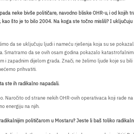
da neke bivše političare, navodno bliske OHR-u, i od kojih tr
o što je to bilo 2004. Na koga ste točno mislili? I uključuju li
elimo da se uključuju ljudi i nameću rješenja koja su se pokaza
jaka. Smatramo da se ovih osam godina pokazalo katastrofalnim
i zapadnim dijelom grada. Znači, ne želimo ljude koje su bili
 nećemo prihvatiti.
 ste ih radikalno napadali.
mo. Naročito od strane nekih OHR-ovih operativaca koji rade na
o energiju na njih.
dikalnijim političarom u Mostaru? Jeste li baš toliko radikaln