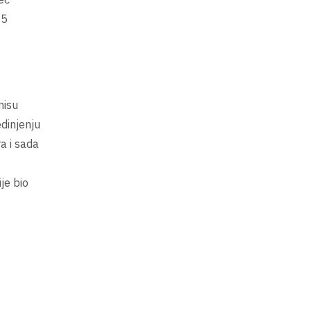
15
nisu
edinjenju
a i sada
je bio