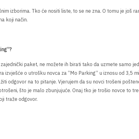
im izborima. Tko će nositi liste, to se ne zna. O tomu je još ra
na koji način.
king”?
ajednički paket, ne možete ih birati tako da uzmete samo je
ra izvješće o utrošku novca za “Mo Parking” u iznosu od 3,5 mi
žiti odgovor na to pitanje. Vjerujem da su novci trošeni pošteno
otrošeni, što je malo zbunjujuće. Onaj tko je trošio novce to tr
oji traže odgovor.