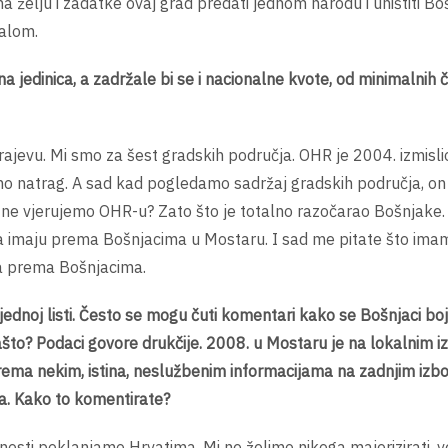
a želju i zadatke ovaj grad predati jednom narodu i uništiti Bo
kalom.
jedinica, a zadržale bi se i nacionalne kvote, od minimalnih če
rajevu. Mi smo za šest gradskih područja. OHR je 2004. izmisl
imo natrag. A sad kad pogledamo sadržaj gradskih područja, on
 ne vjerujemo OHR-u? Zato što je totalno razočarao Bošnjake.
 imaju prema Bošnjacima u Mostaru. I sad me pitate što imam
ša prema Bošnjacima.
 jednoj listi. Često se mogu čuti komentari kako se Bošnjaci bo
ašto? Podaci govore drukčije. 2008. u Mostaru je na lokalnim i
rema nekim, istina, neslužbenim informacijama na zadnjim izb
a. Kako to komentirate?
ednosti poklanjamo Hrvatima. Mi ne želimo nikoga majorizirati, v