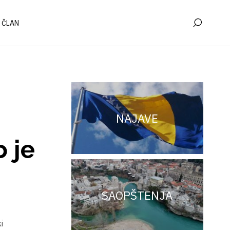
 ČLAN
NAJAVE
 je
SAOPŠTENJA
i