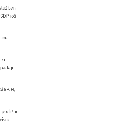
 službeni
k SDP još
pine
e i
ripadaju
ci SBiH,
to podržao,
visne