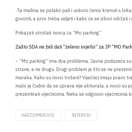
-Ta mašina se polako pali i uskoro ćemo krenuti s lokaln
govoriti, a prvo treba vidjeti i kako će se izbori održati i 
Prikazati utrošak novca za “Mo parking”
Zašto SDA ne želi dati “zeleno svjetlo” za JP “MO Par
– “Mo parking” ima dva problema. Javna poduzeća su z
strane, a ne drugu. Drugi problem je što se ne prezenti
maraka. Kako su novci trošeni? Vijećnici imaju pravo tra
malo je čudno da se uprava nije aktivirala, a novci su p
prezentirati vijećnicima. Neka se odgovori vijećnicima k
HADŽIOMEROVIĆ
INTERVJU