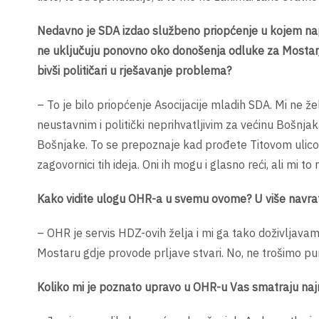
Nedavno je SDA izdao službeno priopćenje u kojem napa
ne uključuju ponovno oko donošenja odluke za Mostar, ka
bivši političari u rješavanje problema?
– To je bilo priopćenje Asocijacije mladih SDA. Mi ne ž
neustavnim i politički neprihvatljivim za većinu Bošn
Bošnjake. To se prepoznaje kad prođete Titovom ulicom 
zagovornici tih ideja. Oni ih mogu i glasno reći, ali mi to
Kako vidite ulogu OHR-a u svemu ovome? U više navrata
– OHR je servis HDZ-ovih želja i mi ga tako doživljava
Mostaru gdje provode prljave stvari. No, ne trošimo pun
Koliko mi je poznato upravo u OHR-u Vas smatraju najra