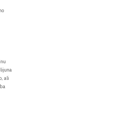
no
dnu
lijuna
, ali
eba