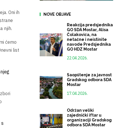
ja. Oni ih
NOVE OBJAVE
 strane
Reakcija predsjednika
 njih.
GO SDA Mostar, Alisa
Čolakovića, na
netačne i neistinite
 mi ćemo
navode Predsjednika
GO HDZ Mostar
nevni list
22.04.2026.
šnjeg
Saopštenje za javnost
Gradskog odbora SDA
Mostar
izbori
17.04.2026.
o
Održan veliki
zajednički iftar u
organizaciji Gradskog
 s
odbora SDA Mostar