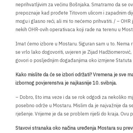
neprihvatljivim za većinu Bošnjaka. Smatramo da se o
prepoznaje kad prođete Titovom ulicom i zapadnim dijelom
mogu i glasno reći, ali mi to nećemo prihvatiti. / – OHR
nekih OHR-ovih operativaca koji rade na terenu u Mosta
Imat ćemo izbore u Mostaru. Siguran sam u to. Nema ra
se vrlo lako dogovoriti, uvjeren je Zijad Hadžiomerović
govori o posljednjim događanjima oko izmjene Statuta i
Kako mislite da će se izbori održati? Vremena je sve man
izbornog povjerenstva je najkasnije 10. svibnja.
– Dobro, što ima veze i da se rok odgodi za nekoliko mjes
posebno održe u Mostaru. Mislim da je najvažnije da se
rješenje. Vrijeme je da se problem riješi do kraja. Ovu p
Stavovi stranaka oko načina uređenja Mostara su previš