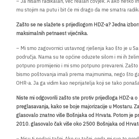
– Ja nisam radikalan, već realan čovjek. A ako netko im
mu stojim na putu i bit će mi drago da me smatra radi
Zašto se ne slažete s prijedlogom HDZ-a? Jedna izborna 
maksimalnih petnaest vijećnika.
– Mi smo zagovornici ustavnog rješenja kao što je u Sa
područja. Nama su te općine oduzete silom i mi ih žel
potpuno promijenio i mi smo potpuno prevareni. Zašto
bismo poštovanja imali prema majmunima, nego što ga
OHR-a. Ja ga vidim kao neprijatelja koji se tako pona
Niste mi odgovorili zašto ste protiv prijedloga HDZ-a o
preglasavanja, kako se boje majorizacije u Mostaru. Z
glasovalo znatno više Bošnjaka od Hrvata. Potom je p
2010. glasovalo čak više oko 2500 Bošnjaka od Hrvat
– Nisu ti podaci tačni. Ako su tačni, onda mi sve te pr