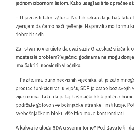
jednom izbornom listom. Kako usuglasiti te oprečne sta
– U javnosti tako izgleda. Ne bih rekao da je baš tako.
vjerujem da ćemo naći rješenje. Napravili smo formu kro
dobrobit svih.
Zar stvarno vjerujete da ovaj saziv Gradskog vijeća kro
mostarski problem? Vijećnici godinama ne mogu donijeti 
ima čak 11 neovisnih vijećnika.
– Pazite, ima puno neovisnih vijećnika, ali je zato mnog
prestao funkcionirati u Vijeću, SDP je ostao bez svojih
vijećnicima. Tako da je taj bošnjački blok prilično homo
podržale gotovo sve bošnjačke stranke i institucije. Po
svebošnjačkom bloku više itko može konfrontirati.
A kakva je uloga SDA u svemu tome? Podržavate li i dalj