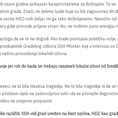
vih osam godina pokazalo katastrofalnima za Bošnjake. To se
 grada. Znači, ne želimo ljude koje su bili zagovornici tih ide
 je servis HDZ-ovih želja i mi ga tako doživljavamo. Naročito od
ru gdje provode prljave stvari. No, ne trošimo puno energiju na
zloga da se to ne dogodi. Ako bude postojala politička volja,
, predsjednik Gradskog odbora SDA Mostar, koji u intervjuu za D
 načinu provođenja lokalnih izbora.
je jer rok do kada se trebaju raspisati lokalni izbori od Sredi
eci, ne bi bila nikakva tragedija. Ne bi bila tragedija ni da se 
 problem riješi na zadovoljstvo svih i da se pronađe dugoročn
riliku ne smijemo propustiti.
e različiti. SDA vidi grad uređen na šest općina, HDZ kao grad