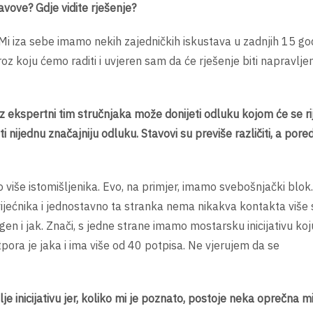
vove? Gdje vidite rješenje?
 Mi iza sebe imamo nekih zajedničkih iskustava u zadnjih 15 god
z koju ćemo raditi i uvjeren sam da će rješenje biti napravlje
z ekspertni tim stručnjaka može donijeti odluku kojom će se rij
nijednu značajniju odluku. Stavovi su previše različiti, a pore
o više istomišljenika. Evo, na primjer, imamo svebošnjački blok.
 vijećnika i jednostavno ta stranka nema nikakva kontakta više 
gen i jak. Znači, s jedne strane imamo mostarsku inicijativu koj
tpora je jaka i ima više od 40 potpisa. Ne vjerujem da se
e inicijativu jer, koliko mi je poznato, postoje neka oprečna mi