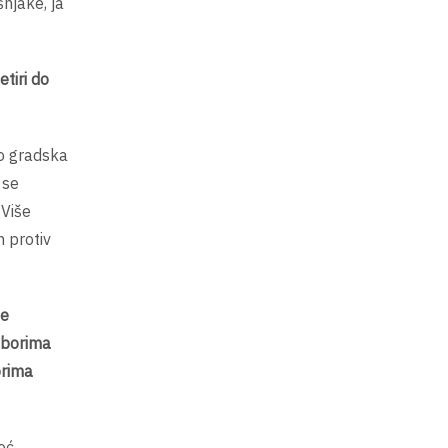
šnjake, ja
tiri do
io gradska
 se
 Više
 protiv
je
zborima
orima
eć