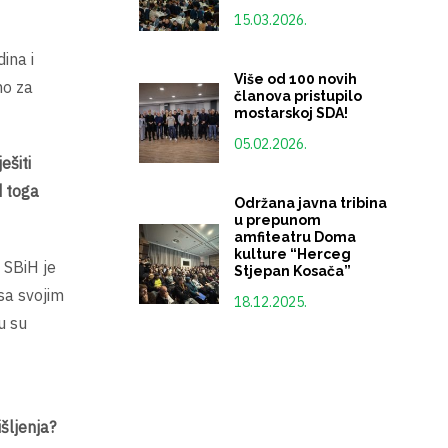
15.03.2026.
ina i
Više od 100 novih
no za
članova pristupilo
mostarskoj SDA!
05.02.2026.
ešiti
d toga
Održana javna tribina
u prepunom
amfiteatru Doma
kulture “Herceg
 SBiH je
Stjepan Kosača”
sa svojim
18.12.2025.
u su
šljenja?