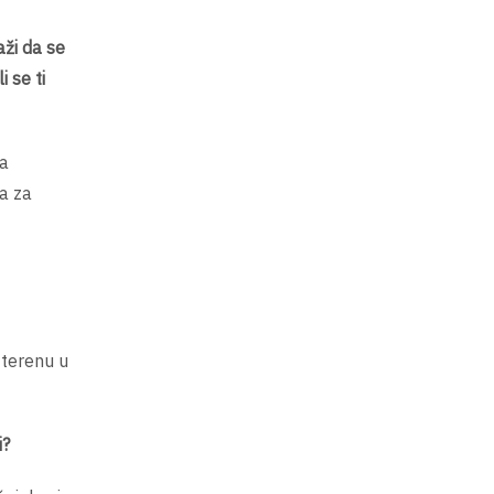
aži da se
 se ti
la
a za
 terenu u
i?