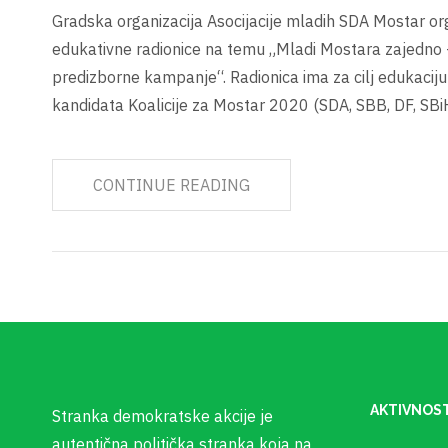
Gradska organizacija Asocijacije mladih SDA Mostar or
edukativne radionice na temu „Mladi Mostara zajedno
predizborne kampanje“. Radionica ima za cilj edukaciju
kandidata Koalicije za Mostar 2020 (SDA, SBB, DF, SB
CONTINUE READING
AKTIVNOST
Stranka demokratske akcije je
autentična politička stranka koja na