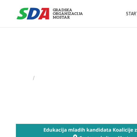
STAR
Lokalni izbori 
Home
Tag