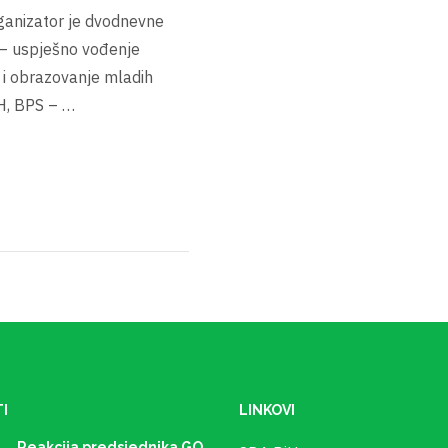
ganizator je dvodnevne
 – uspješno vođenje
 i obrazovanje mladih
iH, BPS – …
I
LINKOVI
Reakcija predsjednika GO