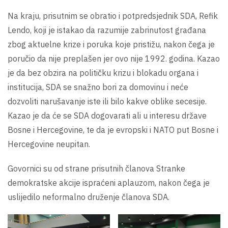
Na kraju, prisutnim se obratio i potpredsjednik SDA, Refik
Lendo, koji je istakao da razumije zabrinutost građana
zbog aktuelne krize i poruka koje pristižu, nakon čega je
poručio da nije preplašen jer ovo nije 1992. godina. Kazao
je da bez obzira na političku krizu i blokadu organa i
institucija, SDA se snažno bori za domovinu i neće
dozvoliti narušavanje iste ili bilo kakve oblike secesije.
Kazao je da će se SDA dogovarati ali u interesu države
Bosne i Hercegovine, te da je evropski i NATO put Bosne i
Hercegovine neupitan.
Govornici su od strane prisutnih članova Stranke
demokratske akcije ispraćeni aplauzom, nakon čega je
uslijedilo neformalno druženje članova SDA.