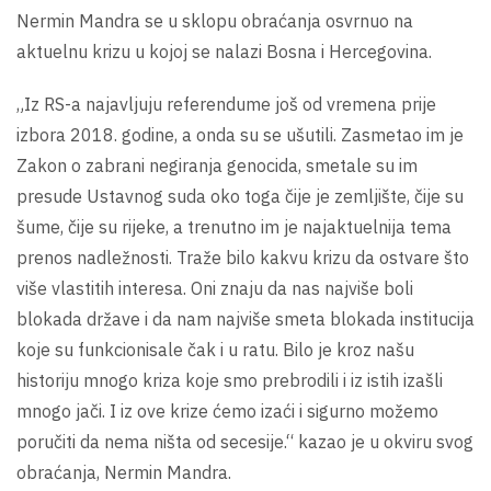
Nermin Mandra se u sklopu obraćanja osvrnuo na
aktuelnu krizu u kojoj se nalazi Bosna i Hercegovina.
„Iz RS-a najavljuju referendume još od vremena prije
izbora 2018. godine, a onda su se ušutili. Zasmetao im je
Zakon o zabrani negiranja genocida, smetale su im
presude Ustavnog suda oko toga čije je zemljište, čije su
šume, čije su rijeke, a trenutno im je najaktuelnija tema
prenos nadležnosti. Traže bilo kakvu krizu da ostvare što
više vlastitih interesa. Oni znaju da nas najviše boli
blokada države i da nam najviše smeta blokada institucija
koje su funkcionisale čak i u ratu. Bilo je kroz našu
historiju mnogo kriza koje smo prebrodili i iz istih izašli
mnogo jači. I iz ove krize ćemo izaći i sigurno možemo
poručiti da nema ništa od secesije.“ kazao je u okviru svog
obraćanja, Nermin Mandra.