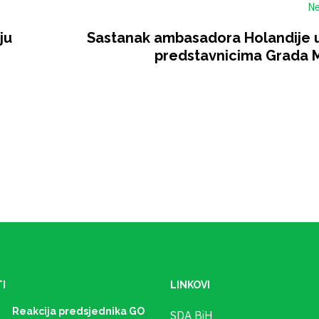
Ne
ju
Sastanak ambasadora Holandije u
predstavnicima Grada 
I
LINKOVI
Reakcija predsjednika GO
SDA BiH