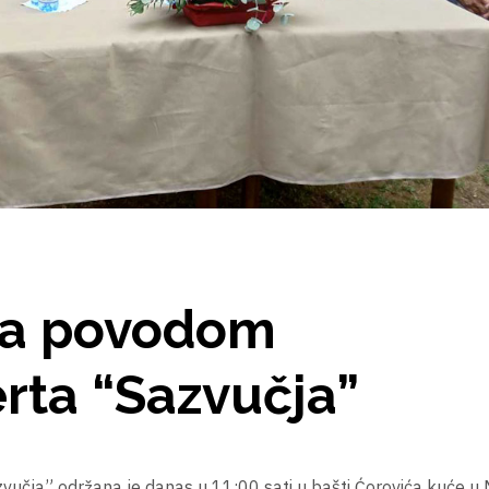
ija povodom
rta “Sazvučja”
učja” održana je danas u 11:00 sati u bašti Ćorovića kuće u 