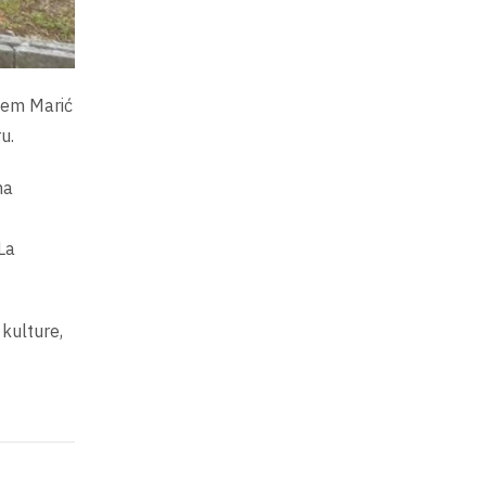
alem Marić
u.
ma
La
 kulture,