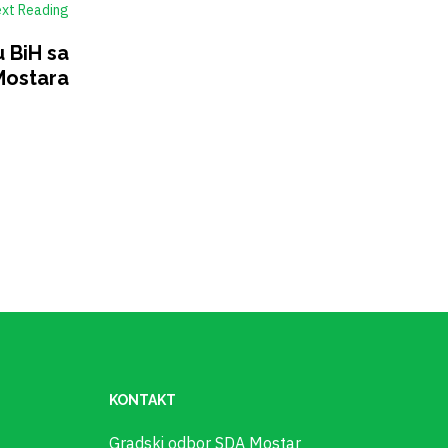
xt Reading
 BiH sa
Mostara
KONTAKT
Gradski odbor SDA Mostar