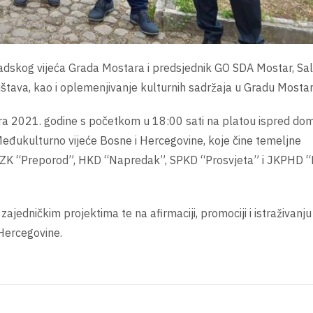
 Gradskog vijeća Grada Mostara i predsjednik GO SDA Mostar, S
ruštava, kao i oplemenjivanje kulturnih sadržaja u Gradu Mostar
ra 2021. godine s početkom u 18:00 sati na platou ispred do
eđukulturno vijeće Bosne i Hercegovine, koje čine temeljne
: BZK “Preporod”, HKD “Napredak”, SPKD “Prosvjeta” i JKPHD “
ajedničkim projektima te na afirmaciji, promociji i istraživanju
 Hercegovine.