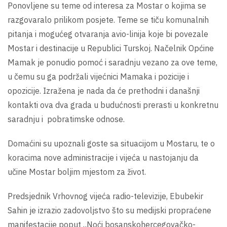
Ponovljene su teme od interesa za Mostar o kojima se
razgovaralo prilikom posjete. Teme se tiču komunalnih
pitanja i mogućeg otvaranja avio-linija koje bi povezale
Mostar i destinacije u Republici Turskoj. Načelnik Općine
Mamak je ponudio pomoć i saradnju vezano za ove teme,
u čemu su ga podržali vijećnici Mamaka i pozicije i
opozicije. Izražena je nada da će prethodni i današnji
kontakti ova dva grada u budućnosti prerasti u konkretnu
saradnju i pobratimske odnose.
Domaćini su upoznali goste sa situacijom u Mostaru, te o
koracima nove administracije i vijeća u nastojanju da
učine Mostar boljim mjestom za život.
Predsjednik Vrhovnog vijeća radio-televizije, Ebubekir
Sahin je izrazio zadovoljstvo što su medijski propraćene
manifestacije poput „Noći bosanskohercegovačko-