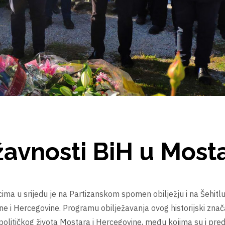
žavnosti BiH u Most
ima u srijedu je na Partizanskom spomen obilježju i na Šehitl
e i Hercegovine. Programu obilježavanja ovog historijski zna
političkog života Mostara i Hercegovine, među kojima su i pred