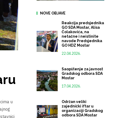
NOVE OBJAVE
Reakcija predsjednika
GO SDA Mostar, Alisa
Čolakovića, na
netačne i neistinite
navode Predsjednika
GO HDZ Mostar
22.04.2026.
Saopštenje za javnost
Gradskog odbora SDA
aru
Mostar
17.04.2026.
ucima u
Održan veliki
zajednički iftar u
čajnog
organizaciji Gradskog
odbora SDA Mostar
stavnici