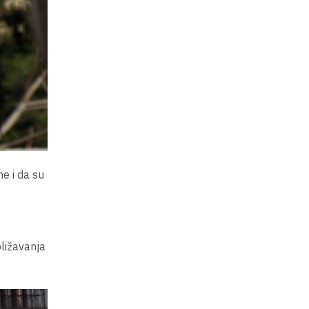
e i da su
ližavanja