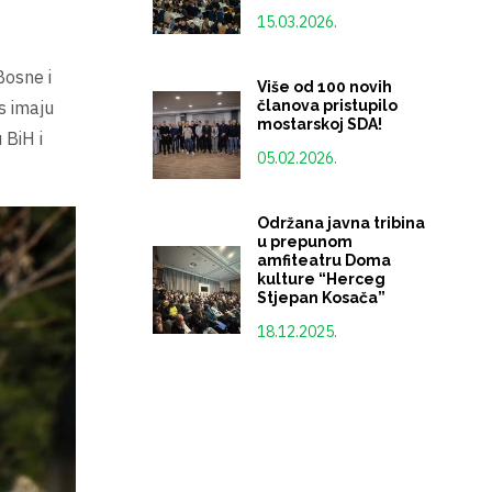
15.03.2026.
Bosne i
Više od 100 novih
članova pristupilo
s imaju
mostarskoj SDA!
 BiH i
05.02.2026.
Održana javna tribina
u prepunom
amfiteatru Doma
kulture “Herceg
Stjepan Kosača”
18.12.2025.