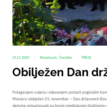
25.11.2020.
Aktuelnosti
Čestitke
PRESS
Obilježen Dan dr
Polaganjem cvijeća i odavanjem počasti poginulim borc
Mostaru obilježen 25. novembar – Dan državnosti Bosn
datuma prisustvovali su brojni predstavnici društveno-