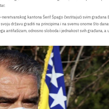
ar.
neretvanskog kantona Šerif Špago čestitajući svim građana 
svoju državu graditi na principima i na svemu onome što dana
ga antifašizam, odnosno sloboda i jednakost svih građana, a u