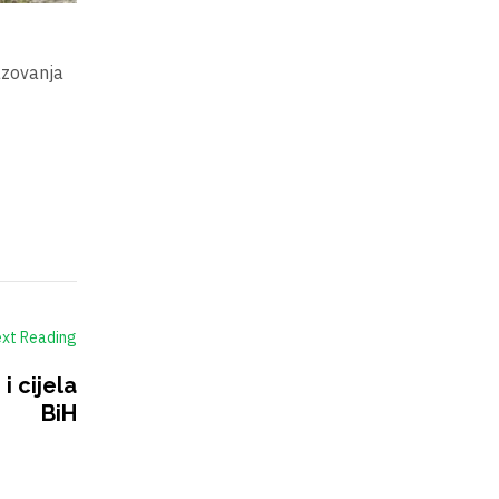
azovanja
xt Reading
i cijela
BiH