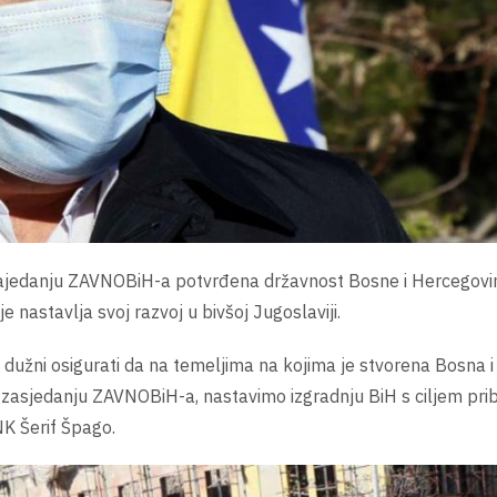
 zajedanju ZAVNOBiH-a potvrđena državnost Bosne i Hercegovin
e nastavlja svoj razvoj u bivšoj Jugoslaviji.
o dužni osigurati da na temeljima na kojima je stvorena Bosna i
zasjedanju ZAVNOBiH-a, nastavimo izgradnju BiH s ciljem prib
NK Šerif Špago.