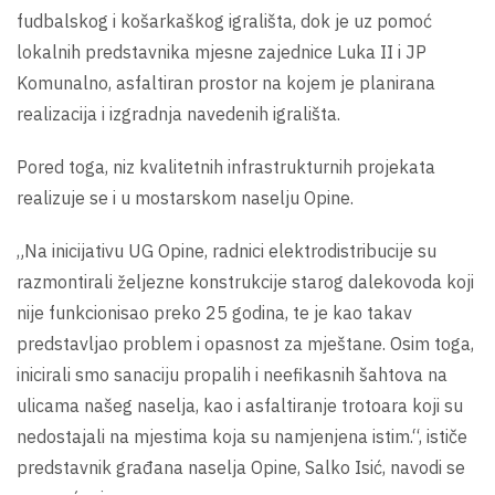
fudbalskog i košarkaškog igrališta, dok je uz pomoć
lokalnih predstavnika mjesne zajednice Luka II i JP
Komunalno, asfaltiran prostor na kojem je planirana
realizacija i izgradnja navedenih igrališta.
Pored toga, niz kvalitetnih infrastrukturnih projekata
realizuje se i u mostarskom naselju Opine.
„Na inicijativu UG Opine, radnici elektrodistribucije su
razmontirali željezne konstrukcije starog dalekovoda koji
nije funkcionisao preko 25 godina, te je kao takav
predstavljao problem i opasnost za mještane. Osim toga,
inicirali smo sanaciju propalih i neefikasnih šahtova na
ulicama našeg naselja, kao i asfaltiranje trotoara koji su
nedostajali na mjestima koja su namjenjena istim.“, ističe
predstavnik građana naselja Opine, Salko Isić, navodi se