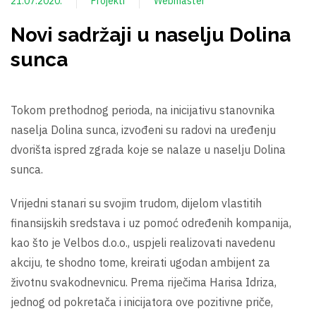
21.07.2020.
Projekti
Webmaster
Novi sadržaji u naselju Dolina
sunca
Tokom prethodnog perioda, na inicijativu stanovnika
naselja Dolina sunca, izvođeni su radovi na uređenju
dvorišta ispred zgrada koje se nalaze u naselju Dolina
sunca.
Vrijedni stanari su svojim trudom, dijelom vlastitih
finansijskih sredstava i uz pomoć određenih kompanija,
kao što je Velbos d.o.o., uspjeli realizovati navedenu
akciju, te shodno tome, kreirati ugodan ambijent za
životnu svakodnevnicu. Prema riječima Harisa Idriza,
jednog od pokretača i inicijatora ove pozitivne priče,