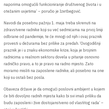
naporima omogućili funkcioniranje društvenog života i u
otežanim uvjetima’ – poručio je Izetbegović.
Navodi da posebnu pažnju 1. maja treba skrenuti na
zdravstvene radnike koji su već sedmicama na prvoj liniji
odbrane od pandemije, te će mnogi od njih i ovaj praznik
provesti u dežurama bez prilike za predah. ‘Ovogodišnji
praznik je i u znaku ekonomske krize, koja je brojnim
radnicima u realnom sektoru dovela u pitanje osnovno
radničko pravo, a to je pravo na radno mjesto. Zato
moramo misliti na zaposlene radnike, ali posebno na one
koji su ostali bez posla.
Obaveza države je da omogući poslovni ambijent u kojem
će biti dovoljno radnih mjesta kako bi svi imali priliku da
budu zaposleni i žive dostojanstveno od vlastitog rada’ –