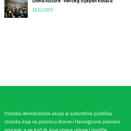
Doma kulture “Herceg Stjepan Kosača”
18.12.2025.
Stranka demokratske akcije je autentična politička
stranka koja na prostoru Bosne i Hercegovine pokreće
procese, a ne koči ih, koja stvara uslove i postiže