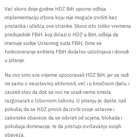
Već skoro dvije godine HDZ BiH uporno odbija
implementaciju izbora koju nije moguće izvršiti bez
pristanka i učešća ove stranke. Skoro isto toliko vremena
predsjednik FBiH, koji dolazi iz HDZ-a BiH, odbija da
imenuje sudije Ustavnog suda FBiH, čime se
funkcioniranje entiteta FBiH dodatno usložnjava i dovodi
u pitanje.
Na ovo smo sve vrijeme upozoravali HDZ BiH, jer se radi
ne samo o neustavnoj aktivnosti, već i o krivičnom djelu, i
zauzeli stav da dok se ovo ne uradi nema smisla
razgovarati o Izbornom zakonu. U pitanju je, dakle, naš
pokušaj da se HDZ privoli da izvrši svoje ustavne i
zakonske obaveze, da se odvrati od ucjena, blokada i
pokušaja dominacije, te da pristupi izvršavanju svojih
obaveza.