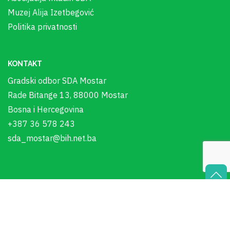
Muzej Alija Izetbegović
Politika privatnosti
KONTAKT
Gradski odbor SDA Mostar
Rade Bitange 13, 88000 Mostar
Bosna i Hercegovina
+387 36 578 243
sda_mostar@bih.net.ba
In Memoriam - Alija Izetbegović
00:00
Audio
Player
© Copyright 2023. GO SDA Mostar. Sva prava pridržana.