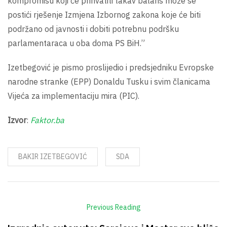
kompromisu koji će prihvatiti takav balans može se
postići rješenje Izmjena Izbornog zakona koje će biti
podržano od javnosti i dobiti potrebnu podršku
parlamentaraca u oba doma PS BiH.”
Izetbegović je pismo proslijedio i predsjedniku Evropske
narodne stranke (EPP) Donaldu Tusku i svim članicama
Vijeća za implementaciju mira (PIC).
Izvor
:
Faktor.ba
BAKIR IZETBEGOVIĆ
SDA
Previous Reading