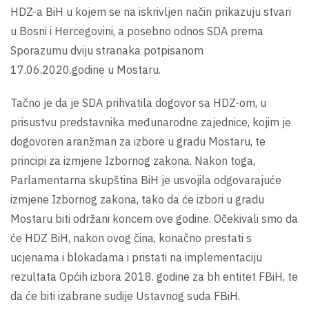
HDZ-a BiH u kojem se na iskrivljen način prikazuju stvari
u Bosni i Hercegovini, a posebno odnos SDA prema
Sporazumu dviju stranaka potpisanom
17.06.2020.godine u Mostaru.
Tačno je da je SDA prihvatila dogovor sa HDZ-om, u
prisustvu predstavnika međunarodne zajednice, kojim je
dogovoren aranžman za izbore u gradu Mostaru, te
principi za izmjene Izbornog zakona. Nakon toga,
Parlamentarna skupština BiH je usvojila odgovarajuće
izmjene Izbornog zakona, tako da će izbori u gradu
Mostaru biti održani koncem ove godine. Očekivali smo da
će HDZ BiH, nakon ovog čina, konačno prestati s
ucjenama i blokadama i pristati na implementaciju
rezultata Općih izbora 2018. godine za bh entitet FBiH, te
da će biti izabrane sudije Ustavnog suda FBiH.