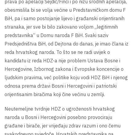
prava po apelaciji Sejdić/Finci i po nizu srodnih apelacija,
obesmislila bi se volja većine u Predstavničkom domu F
BiH, pa i samo postojanje lijevo i građanski orijentiranih
stranaka, jer sve bi bilo zakovano voljom „legitimnih
predstavnika“ u Domu naroda F BiH. Svaki saziv
Predsjedništva BiH, od Dejtona do danas, je imao člana iz
reda hrvatskog naroda. To što se ne radi uvijek o
kandidatu iz reda HDZ-a nije problem Ustava Bosne i
Hercegovine, Izbornog zakona i Evropske koncencije o
ljudskim pravima, već politike koju vodi HDZ BiH i njenog
odnosa prema državi Bosni i Hercegovini i patriotski
orijentisanim biračima koji čine većinu u zemlji.
Neutemeljne tvrdnje HDZ o ugroženosti hrvatskog
naroda u Bosni i Hercegovini posebno provociraju
građane i birače, jer vrijeđaju zdrav razum i ono čemu
svakodnevno svjedoče. Hrvatskih predstavnika na