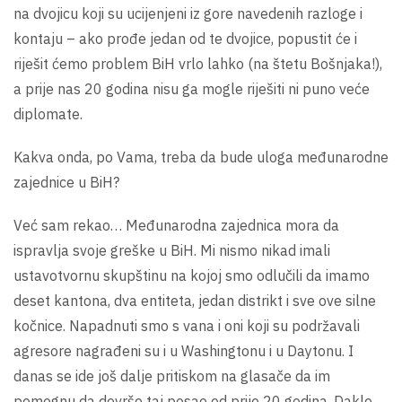
na dvojicu koji su ucijenjeni iz gore navedenih razloge i
kontaju – ako prođe jedan od te dvojice, popustit će i
riješit ćemo problem BiH vrlo lahko (na štetu Bošnjaka!),
a prije nas 20 godina nisu ga mogle riješiti ni puno veće
diplomate.
Kakva onda, po Vama, treba da bude uloga međunarodne
zajednice u BiH?
Već sam rekao… Međunarodna zajednica mora da
ispravlja svoje greške u BiH. Mi nismo nikad imali
ustavotvornu skupštinu na kojoj smo odlučili da imamo
deset kantona, dva entiteta, jedan distrikt i sve ove silne
kočnice. Napadnuti smo s vana i oni koji su podržavali
agresore nagrađeni su i u Washingtonu i u Daytonu. I
danas se ide još dalje pritiskom na glasače da im
pomognu da dovrše taj posao od prije 20 godina. Dakle,