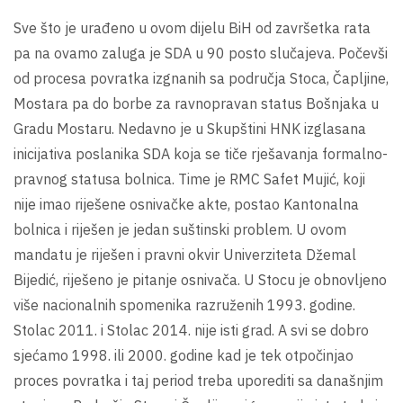
Sve što je urađeno u ovom dijelu BiH od završetka rata
pa na ovamo zaluga je SDA u 90 posto slučajeva. Počevši
od procesa povratka izgnanih sa područja Stoca, Čapljine,
Mostara pa do borbe za ravnopravan status Bošnjaka u
Gradu Mostaru. Nedavno je u Skupštini HNK izglasana
inicijativa poslanika SDA koja se tiče rješavanja formalno-
pravnog statusa bolnica. Time je RMC Safet Mujić, koji
nije imao riješene osnivačke akte, postao Kantonalna
bolnica i riješen je jedan suštinski problem. U ovom
mandatu je riješen i pravni okvir Univerziteta Džemal
Bijedić, riješeno je pitanje osnivača. U Stocu je obnovljeno
više nacionalnih spomenika razruženih 1993. godine.
Stolac 2011. i Stolac 2014. nije isti grad. A svi se dobro
sjećamo 1998. ili 2000. godine kad je tek otpočinjao
proces povratka i taj period treba uporediti sa današnjim