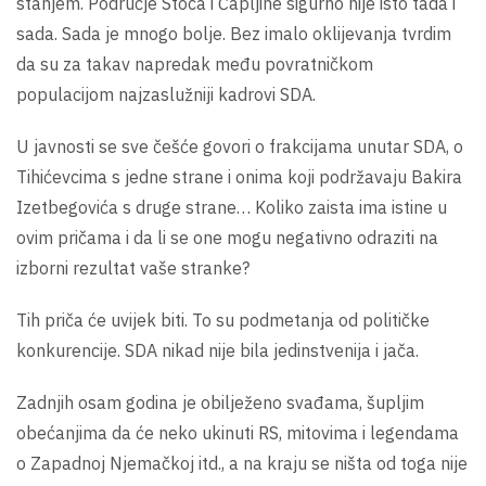
stanjem. Područje Stoca i Čapljine sigurno nije isto tada i
sada. Sada je mnogo bolje. Bez imalo oklijevanja tvrdim
da su za takav napredak među povratničkom
populacijom najzaslužniji kadrovi SDA.
U javnosti se sve češće govori o frakcijama unutar SDA, o
Tihićevcima s jedne strane i onima koji podržavaju Bakira
Izetbegovića s druge strane… Koliko zaista ima istine u
ovim pričama i da li se one mogu negativno odraziti na
izborni rezultat vaše stranke?
Tih priča će uvijek biti. To su podmetanja od političke
konkurencije. SDA nikad nije bila jedinstvenija i jača.
Zadnjih osam godina je obilježeno svađama, šupljim
obećanjima da će neko ukinuti RS, mitovima i legendama
o Zapadnoj Njemačkoj itd., a na kraju se ništa od toga nije