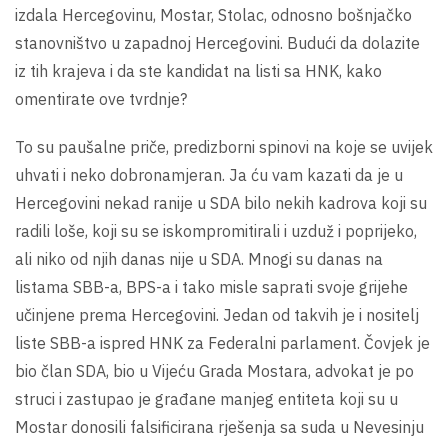
izdala Hercegovinu, Mostar, Stolac, odnosno bošnjačko
stanovništvo u zapadnoj Hercegovini. Budući da dolazite
iz tih krajeva i da ste kandidat na listi sa HNK, kako
omentirate ove tvrdnje?
To su paušalne priče, predizborni spinovi na koje se uvijek
uhvati i neko dobronamjeran. Ja ću vam kazati da je u
Hercegovini nekad ranije u SDA bilo nekih kadrova koji su
radili loše, koji su se iskompromitirali i uzduž i poprijeko,
ali niko od njih danas nije u SDA. Mnogi su danas na
listama SBB-a, BPS-a i tako misle saprati svoje grijehe
učinjene prema Hercegovini. Jedan od takvih je i nositelj
liste SBB-a ispred HNK za Federalni parlament. Čovjek je
bio član SDA, bio u Vijeću Grada Mostara, advokat je po
struci i zastupao je građane manjeg entiteta koji su u
Mostar donosili falsificirana rješenja sa suda u Nevesinju