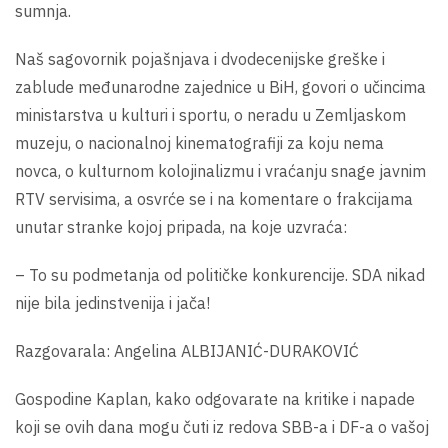
sumnja.
Naš sagovornik pojašnjava i dvodecenijske greške i
zablude međunarodne zajednice u BiH, govori o učincima
ministarstva u kulturi i sportu, o neradu u Zemljaskom
muzeju, o nacionalnoj kinematografiji za koju nema
novca, o kulturnom kolojinalizmu i vraćanju snage javnim
RTV servisima, a osvrće se i na komentare o frakcijama
unutar stranke kojoj pripada, na koje uzvraća:
– To su podmetanja od političke konkurencije. SDA nikad
nije bila jedinstvenija i jača!
Razgovarala: Angelina ALBIJANIĆ-DURAKOVIĆ
Gospodine Kaplan, kako odgovarate na kritike i napade
koji se ovih dana mogu čuti iz redova SBB-a i DF-a o vašoj