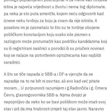
istina je najveća vrijednost u životu i nema tog diplomate,
pa neka je sto puta američki, kojem neću odgovoriti kad
iznese neku tvrdnju za koju ja znam da nije istinita. A
posebno mi je zasmetalo to što su te tvrdnje obojene
političkom konotacijom koju svako iole pismen s
razlogom može protumačiti kao podršku kandidatima koji
su ili registrirani nasilnici u porodici ili su priučeni novinari
koji se nalaze na potvrđenim optužnicama kao najbliži
saradnici.
A što se tiče napada iz SBB-a i DF-a vjerujte da se
najradije na to ne bih ni osvrtao, ali evo kad već pitate
moram… U potpunosti razumijem i g.Radončića i g. Omera
Čevru, glasnogovornika SBB-a. Njima dvojici je
nepojmljivo da neko ko se bavi politikom može imati svoj
stav i još da ima hrabrosti iznijeti taj stav javno. Naravno