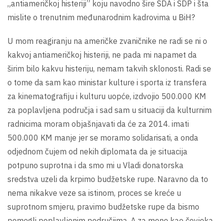
„antiameričkoj histeriji” koju navodno šire SDA i SDP i šta
mislite o trenutnim međunarodnim kadrovima u BiH?
U mom reagiranju na američke zvaničnike ne radi se ni o
kakvoj antiameričkoj histeriji, ne pada mi napamet da
širim bilo kakvu histeriju, nemam takvih sklonosti. Radi se
o tome da sam kao ministar kulture i sporta iz transfera
za kinematografiju i kulturu uopće, izdvojio 500.000 KM
za poplavljena područja i sad sam u situaciji da kulturnim
radnicima moram objašnjavati da će za 2014. imati
500.000 KM manje jer se moramo solidarisati, a onda
odjednom čujem od nekih diplomata da je situacija
potpuno suprotna i da smo mi u Vladi donatorska
sredstva uzeli da krpimo budžetske rupe. Naravno da to
nema nikakve veze sa istinom, proces se kreće u
suprotnom smjeru, pravimo budžetske rupe da bismo
pomogli poplavljenim područjima. A za mene kao čovjeka