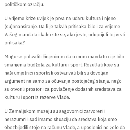
političkom ozračju.
U vrijeme krize uvijek je prva na udaru kultura i njeno
(su)finansiranje. Da li je takvih pritisaka bilo i za vrijeme
Vašeg mandata i kako ste se, ako jeste, oduprijeli toj vrsti
pritisaka?
Mogu se pohvaliti činjenicom da u mom mandatu nije bilo
smanjenja budžeta za kulturu i sport. Rezultati koje su
naši umjetnici i sportisti ostvarivali bili su dovoljan
argument ne samo za očuvanje postojećeg stanja, nego
su otvorili prostor i za povlačenje dodatnih sredstava za
kulturu i sport iz rezerve Vlade.
U Zemaljskom muzeju su sagovornici zatvoreni i
nerazumni i sad imamo situaciju da sredstva koja smo
obezbijedili stoje na računu Vlade, a uposlenici ne žele da