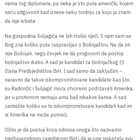
nema tog diplomate, pa neka je sto puta američki, kojem
neću odgovoriti kad iznese neku tvrdnju za koju ja znam
da nije istinita
Na gospodina Suljagića ne bih trošio riječi. S njim sam se
Bog zna koliko puta raspravljao o Bošnjaštvu. Ne da on
nije Bošnjak, nego čovjek ne da progovorit da postoji
bošnjaštvo ikako. A sad je kandidat za bošnjačkog (!)
člana Predsjedništva BiH. I sad samo da zaključim –
naravno da takve iskompromitovane kandidate kao što
su Radončić i Suljagić mora otvoreno podržavati Amerika,
jer u protivnom nemaju ama baš nikakve šanse. A sad
zamislite koliko su to iskompromitovani kandidati kad im
ni Amerika ne može pomoći.
Očito je da postoji kriza odnosa onoga što nazivamo
međunarodnom zajednicom BiH i da je ona pokazala svu