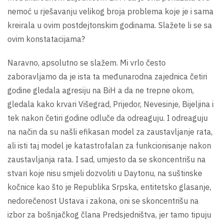
nemoć u rješavanju velikog broja problema koje je i sama
kreirala u ovim postdejtonskim godinama. Slažete li se sa
ovim konstatacijama?
Naravno, apsolutno se slažem. Mi vrlo često
zaboravljamo da je ista ta međunarodna zajednica četiri
godine gledala agresiju na BiH a da ne trepne okom,
gledala kako krvari Višegrad, Prijedor, Nevesinje, Bijeljina i
tek nakon četiri godine odluče da odreaguju. I odreaguju
na način da su našli efikasan model za zaustavljanje rata,
ali isti taj model je katastrofalan za funkcionisanje nakon
zaustavljanja rata. I sad, umjesto da se skoncentrišu na
stvari koje nisu smjeli dozvoliti u Daytonu, na suštinske
kočnice kao što je Republika Srpska, entitetsko glasanje,
nedorečenost Ustava i zakona, oni se skoncentrišu na
izbor za bošnjačkog člana Predsjedništva, jer tamo tipuju