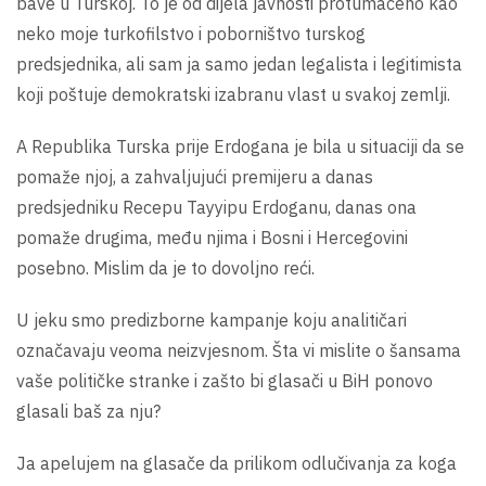
bave u Turskoj. To je od dijela javnosti protumačeno kao
neko moje turkofilstvo i poborništvo turskog
predsjednika, ali sam ja samo jedan legalista i legitimista
koji poštuje demokratski izabranu vlast u svakoj zemlji.
A Republika Turska prije Erdogana je bila u situaciji da se
pomaže njoj, a zahvaljujući premijeru a danas
predsjedniku Recepu Tayyipu Erdoganu, danas ona
pomaže drugima, među njima i Bosni i Hercegovini
posebno. Mislim da je to dovoljno reći.
U jeku smo predizborne kampanje koju analitičari
označavaju veoma neizvjesnom. Šta vi mislite o šansama
vaše političke stranke i zašto bi glasači u BiH ponovo
glasali baš za nju?
Ja apelujem na glasače da prilikom odlučivanja za koga