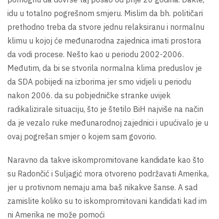
idu u totalno pogrešnom smjeru. Mislim da bh. političari
prethodno treba da stvore jednu relaksiranu i normalnu
klimu u kojoj će međunarodna zajednica imati prostora
da vodi procese. Nešto kao u periodu 2002-2006.
Međutim, da bi se stvorila normalna klima preduslov je
da SDA pobijedi na izborima jer smo vidjeli u periodu
nakon 2006. da su pobjedničke stranke uvijek
radikalizirale situaciju, što je štetilo BiH najviše na način
da je vezalo ruke međunarodnoj zajednici i upućivalo je u
ovaj pogrešan smjer o kojem sam govorio.
Naravno da takve iskompromitovane kandidate kao što
su Radončić i Suljagić mora otvoreno podržavati Amerika,
jer u protivnom nemaju ama baš nikakve šanse. A sad
zamislite koliko su to iskompromitovani kandidati kad im
ni Amerika ne može pomoći