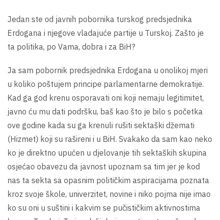
Jedan ste od javnih pobornika turskog predsjednika
Erdogana i njegove vladajuće partije u Turskoj. Zašto je
ta politika, po Vama, dobra i za BiH?
Ja sam pobornik predsjednika Erdogana u onolikoj mjeri
u koliko poštujem principe parlamentarne demokratije.
Kad ga god krenu osporavati oni koji nemaju legitimitet,
javno ću mu dati podršku, baš kao što je bilo s početka
ove godine kada su ga krenuli rušiti sektaški džemati
(Hizmet) koji su rašireni i u BiH. Svakako da sam kao neko
ko je direktno upućen u djelovanje tih sektaških skupina
osjećao obavezu da javnost upoznam sa tim jer je kod
nas ta sekta sa opasnim političkim aspiracijama poznata
kroz svoje škole, univerzitet, novine i niko pojma nije imao
ko su oni u suštini i kakvim se pučističkim aktivnostima