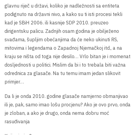
glavnu riječ u državi, koliko je nadležnosti sa entiteta
podignuto na državni nivo, a kako su ti isti procesi tekli
kad je SBiH 2006. ili kasnije SDP 2010. preuzeo
dirigentsku palicu. Zadnjih osam godina je obilježeno
svađama, šupljim obećanjima da će neko ukinuti RS,
mitovima i legendama o Zapadnoj Njemačkoj itd., a na
kraju se ništa od toga nije desilo… Vrlo bitan je i momenat
dosljednosti u politici. Mislim da bi i to trebala biti važna
odrednica za glasače. Na tu temu imam jedan slikovit
primjer…
Da li je onda 2010. godine glasače namjerno obmanjivao
ili je, pak, samo imao lošu procjenu? Ako je ovo prvo, onda
je zloban, a ako je drugo, onda nema dobru moć
rasuđivanja