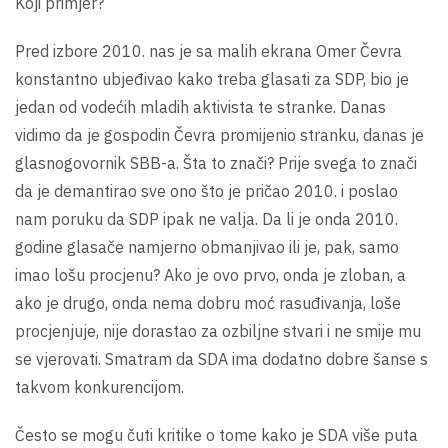
Koji primjer?
Pred izbore 2010. nas je sa malih ekrana Omer Čevra
konstantno ubjeđivao kako treba glasati za SDP, bio je
jedan od vodećih mladih aktivista te stranke. Danas
vidimo da je gospodin Čevra promijenio stranku, danas je
glasnogovornik SBB-a. Šta to znači? Prije svega to znači
da je demantirao sve ono što je pričao 2010. i poslao
nam poruku da SDP ipak ne valja. Da li je onda 2010.
godine glasače namjerno obmanjivao ili je, pak, samo
imao lošu procjenu? Ako je ovo prvo, onda je zloban, a
ako je drugo, onda nema dobru moć rasuđivanja, loše
procjenjuje, nije dorastao za ozbiljne stvari i ne smije mu
se vjerovati. Smatram da SDA ima dodatno dobre šanse s
takvom konkurencijom.
Često se mogu čuti kritike o tome kako je SDA više puta