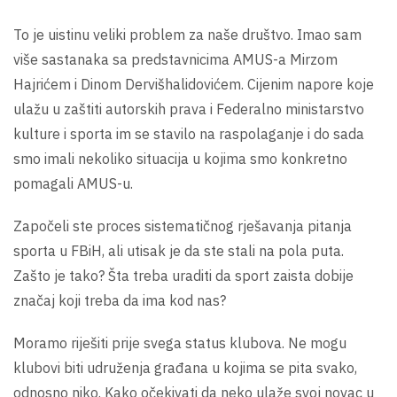
To je uistinu veliki problem za naše društvo. Imao sam
više sastanaka sa predstavnicima AMUS-a Mirzom
Hajrićem i Dinom Dervišhalidovićem. Cijenim napore koje
ulažu u zaštiti autorskih prava i Federalno ministarstvo
kulture i sporta im se stavilo na raspolaganje i do sada
smo imali nekoliko situacija u kojima smo konkretno
pomagali AMUS-u.
Započeli ste proces sistematičnog rješavanja pitanja
sporta u FBiH, ali utisak je da ste stali na pola puta.
Zašto je tako? Šta treba uraditi da sport zaista dobije
značaj koji treba da ima kod nas?
Moramo riješiti prije svega status klubova. Ne mogu
klubovi biti udruženja građana u kojima se pita svako,
odnosno niko. Kako očekivati da neko ulaže svoj novac u