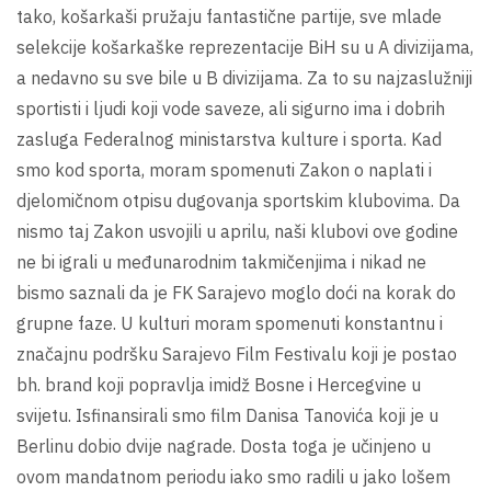
tako, košarkaši pružaju fantastične partije, sve mlade
selekcije košarkaške reprezentacije BiH su u A divizijama,
a nedavno su sve bile u B divizijama. Za to su najzaslužniji
sportisti i ljudi koji vode saveze, ali sigurno ima i dobrih
zasluga Federalnog ministarstva kulture i sporta. Kad
smo kod sporta, moram spomenuti Zakon o naplati i
djelomičnom otpisu dugovanja sportskim klubovima. Da
nismo taj Zakon usvojili u aprilu, naši klubovi ove godine
ne bi igrali u međunarodnim takmičenjima i nikad ne
bismo saznali da je FK Sarajevo moglo doći na korak do
grupne faze. U kulturi moram spomenuti konstantnu i
značajnu podršku Sarajevo Film Festivalu koji je postao
bh. brand koji popravlja imidž Bosne i Hercegvine u
svijetu. Isfinansirali smo film Danisa Tanovića koji je u
Berlinu dobio dvije nagrade. Dosta toga je učinjeno u
ovom mandatnom periodu iako smo radili u jako lošem