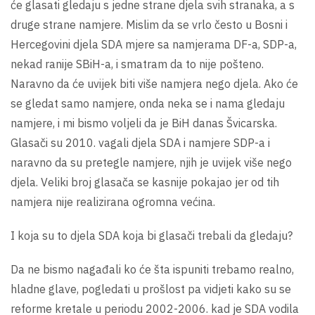
će glasati gledaju s jedne strane djela svih stranaka, a s
druge strane namjere. Mislim da se vrlo često u Bosni i
Hercegovini djela SDA mjere sa namjerama DF-a, SDP-a,
nekad ranije SBiH-a, i smatram da to nije pošteno.
Naravno da će uvijek biti više namjera nego djela. Ako će
se gledat samo namjere, onda neka se i nama gledaju
namjere, i mi bismo voljeli da je BiH danas Švicarska.
Glasači su 2010. vagali djela SDA i namjere SDP-a i
naravno da su pretegle namjere, njih je uvijek više nego
djela. Veliki broj glasača se kasnije pokajao jer od tih
namjera nije realizirana ogromna većina.
I koja su to djela SDA koja bi glasači trebali da gledaju?
Da ne bismo nagađali ko će šta ispuniti trebamo realno,
hladne glave, pogledati u prošlost pa vidjeti kako su se
reforme kretale u periodu 2002-2006. kad je SDA vodila