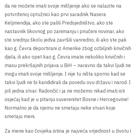
da ne možete imati svoje mišljenje ako se nalazite na
potvrđenoj optužnici kao prvi saradnik Nasera
Keljmendija, ako ste palili Predsjedništvo, ako ste
nastavnik likovnog po zanimanju i priučeni novinar, ako
ste srednju školu jedva završili vanredno, ili ako ste pak
kao g. Čevra deportirani iz Amerike zbog ozbiljnih krivičnih
djela, ili ako opet kao g. Čevra imate nekoliko krivičnih i
masu prekršajnih prijava u BiH – naravno da takvi ljudi ne
mogu imati svoje mišljenje. I nije tu ništa sporno kad se
takvi ljudi ne bi kandidirali da povedu ovu državu i narod. I
još jedna stvar. Radončić i ja ne možemo nikad imati isti
osjećaj kad je u pitanju suverenitet Bosne i Hercegovine!
Normalno je da njemu ne smetaju neke stvari koje
smetaju meni.
Za mene kao čovjeka istina je najveća vrijednost u životu i