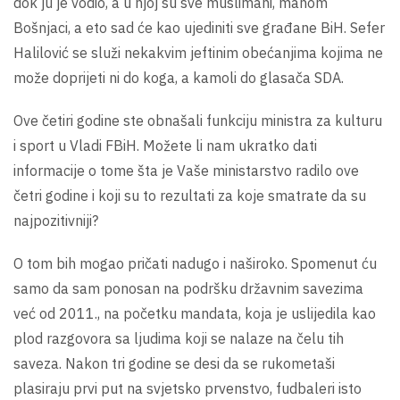
dok ju je vodio, a u njoj su sve muslimani, mahom
Bošnjaci, a eto sad će kao ujediniti sve građane BiH. Sefer
Halilović se služi nekakvim jeftinim obećanjima kojima ne
može doprijeti ni do koga, a kamoli do glasača SDA.
Ove četiri godine ste obnašali funkciju ministra za kulturu
i sport u Vladi FBiH. Možete li nam ukratko dati
informacije o tome šta je Vaše ministarstvo radilo ove
četri godine i koji su to rezultati za koje smatrate da su
najpozitivniji?
O tom bih mogao pričati nadugo i naširoko. Spomenut ću
samo da sam ponosan na podršku državnim savezima
već od 2011., na početku mandata, koja je uslijedila kao
plod razgovora sa ljudima koji se nalaze na čelu tih
saveza. Nakon tri godine se desi da se rukometaši
plasiraju prvi put na svjetsko prvenstvo, fudbaleri isto