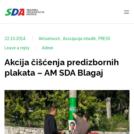
22.10.2014.
Aktuelnosti
Asocijacija mladih
PRESS
Leave a reply
Admin
Akcija čišćenja predizbornih
plakata – AM SDA Blagaj