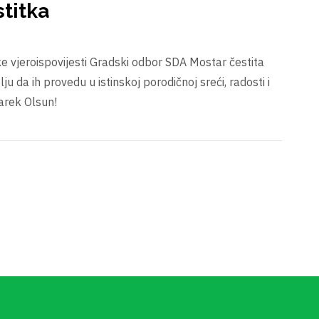
titka
e vjeroispovijesti Gradski odbor SDA Mostar čestita
u da ih provedu u istinskoj porodičnoj sreći, radosti i
arek Olsun!