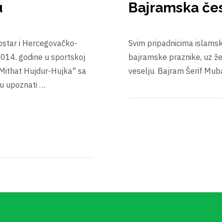
u
Bajramska čes
ostar i Hercegovačko-
Svim pripadnicima islamsk
2014. godine u sportskoj
bajramske praznike, uz želj
„Mithat Hujdur-Hujka" sa
veselju. Bajram Šerif Mub
iku upoznati …