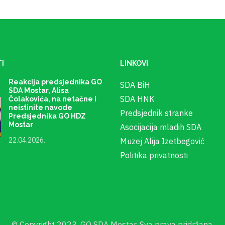
I
LINKOVI
Reakcija predsjednika GO
SDA BiH
SDA Mostar, Alisa
SDA HNK
Čolakovića, na netačne i
neistinite navode
Predsjednik stranke
Predsjednika GO HDZ
Mostar
Asocijacija mladih SDA
22.04.2026.
Muzej Alija Izetbegović
Politika privatnosti
© Copyright 2023. GO SDA Mostar. Sva prava pridržana.