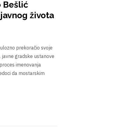
 Bešlić
 javnog života
pulozno prekoračio svoje
a javne gradske ustanove
a proces imenovanja
jedoci da mostarskim