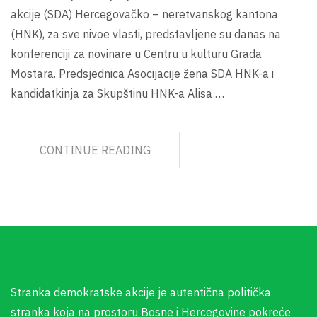
akcije (SDA) Hercegovačko – neretvanskog kantona
(HNK), za sve nivoe vlasti, predstavljene su danas na
konferenciji za novinare u Centru u kulturu Grada
Mostara. Predsjednica Asocijacije žena SDA HNK-a i
kandidatkinja za Skupštinu HNK-a Alisa …
CONTINUE READING
Stranka demokratske akcije je autentična politička
stranka koja na prostoru Bosne i Hercegovine pokreće