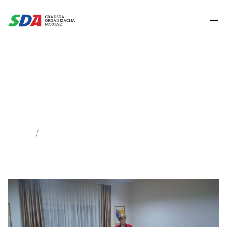
Asocijacija žena
SDA
Home
Tag