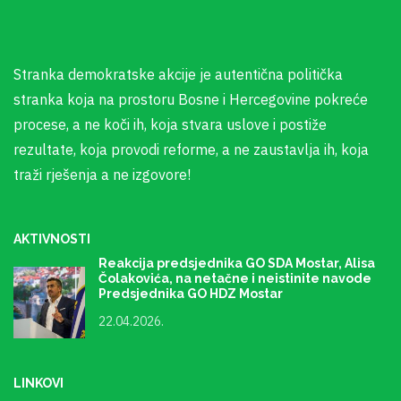
Održana javna tribina u prepunom amfiteatru
Doma kulture “Herceg Stjepan Kosača”
Stranka demokratske akcije je autentična politička
18.12.2025.
stranka koja na prostoru Bosne i Hercegovine pokreće
procese, a ne koči ih, koja stvara uslove i postiže
rezultate, koja provodi reforme, a ne zaustavlja ih, koja
traži rješenja a ne izgovore!
AKTIVNOSTI
Reakcija predsjednika GO SDA Mostar, Alisa
Čolakovića, na netačne i neistinite navode
Predsjednika GO HDZ Mostar
22.04.2026.
LINKOVI