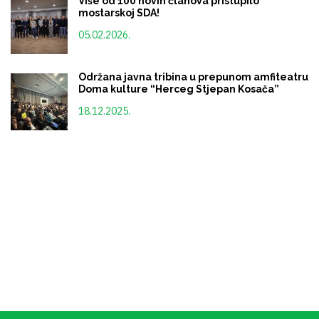
NOVE OBJAVE
Reakcija predsjednika GO SDA Mostar, Alisa
Čolakovića, na netačne i neistinite navode
Predsjednika GO HDZ Mostar
22.04.2026.
Saopštenje za javnost Gradskog odbora SDA
Mostar
17.04.2026.
Održan veliki zajednički iftar u organizaciji
Gradskog odbora SDA Mostar
15.03.2026.
Više od 100 novih članova pristupilo
mostarskoj SDA!
05.02.2026.