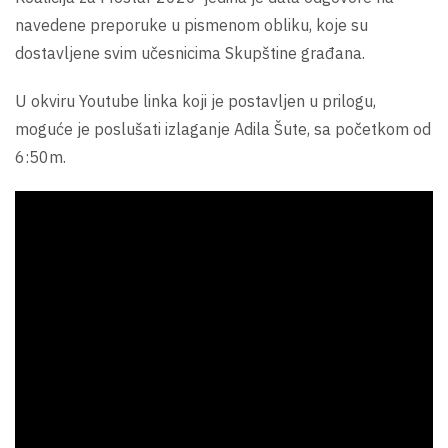
navedene preporuke u pismenom obliku, koje su
dostavljene svim učesnicima Skupštine građana.
U okviru Youtube linka koji je postavljen u prilogu,
moguće je poslušati izlaganje Adila Šute, sa početkom od
6:50m.