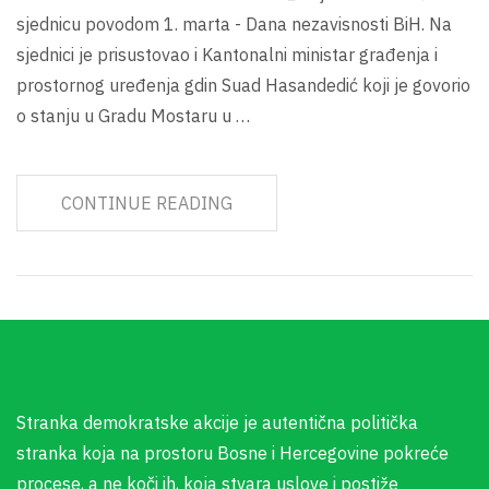
sjednicu povodom 1. marta - Dana nezavisnosti BiH. Na
sjednici je prisustovao i Kantonalni ministar građenja i
prostornog uređenja gdin Suad Hasandedić koji je govorio
o stanju u Gradu Mostaru u …
CONTINUE READING
Stranka demokratske akcije je autentična politička
stranka koja na prostoru Bosne i Hercegovine pokreće
procese, a ne koči ih, koja stvara uslove i postiže