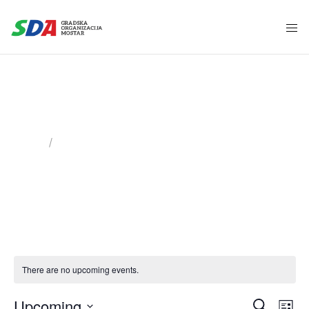
Upcoming Events
Home
Upcoming Events
There are no upcoming events.
Upcoming
E
E
S