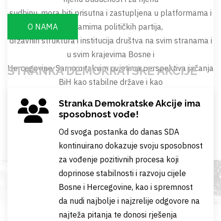
sudbinu, mora biti prisutna i zastupljena u platformama i
programima političkih partija,
O NAMA
državnih struktura i institucija društva na svim stranama i
u svim krajevima Bosne i
Hercegovine. Samo u takvim uvjetima perspektiva jačanja
STRANKA DEMOKRATSKE AKCIJE
BiH kao stabilne države i kao
sigurnog i perspektivnog životnog okvira za sve njene
Stranka Demokratske Akcije ima
narode i građane bit će potpuno
sposobnost vođe!
izvjesna.
Od svoga postanka do danas SDA
kontinuirano dokazuje svoju sposobnost
za vođenje pozitivnih procesa koji
doprinose stabilnosti i razvoju cijele
Bosne i Hercegovine, kao i spremnost
da nudi najbolje i najzrelije odgovore na
Realizovani projekti
najteža pitanja te donosi rješenja