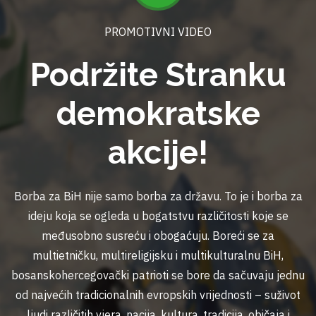
PROMOTIVNI VIDEO
Podržite Stranku
demokratske
akcije!
Borba za BiH nije samo borba za državu. To je i borba za
ideju koja se ogleda u bogatstvu različitosti koje se
međusobno susreću i obogaćuju. Boreći se za
multietničku, multireligijsku i multikulturalnu BiH,
bosanskohercegovački patrioti se bore da sačuvaju jednu
od najvećih tradicionalnih evropskih vrijednosti – suživot
ljudi različitih vjera, nacija, kultura, tradicija, običaja i