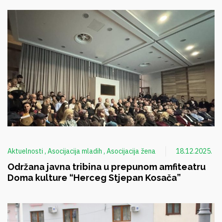
Aktuelnosti
Asocijacija mladih
Asocijacija žena
18.12.2025.
Održana javna tribina u prepunom amfiteatru
Doma kulture “Herceg Stjepan Kosača”