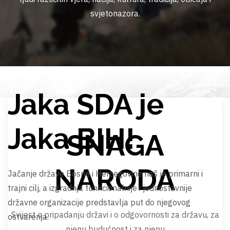
svjetonazora.
Jaka SDA je
Jaka BIH!
SNAGA
NARODA
Jačanje države Bosne i Hercegovine naš je primarni i
trajni cilj, a izgradnja funkcionalnije i jednostavnije
državne organizacije predstavlja put do njegovog
Svijest o pripadanju državi i o odgovornosti za državu, za
ostvarenja.
njenu budućnost i za njenu