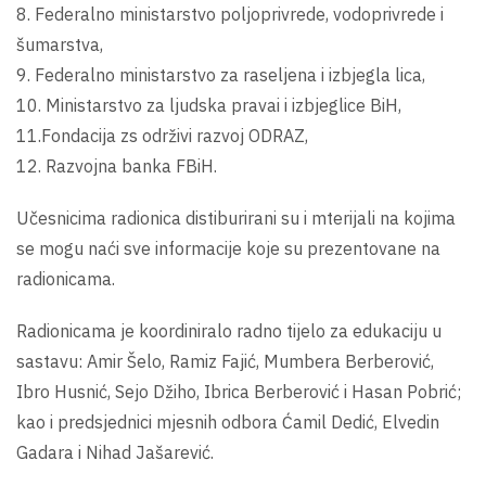
8. Federalno ministarstvo poljoprivrede, vodoprivrede i
šumarstva,
9. Federalno ministarstvo za raseljena i izbjegla lica,
10. Ministarstvo za ljudska pravai i izbjeglice BiH,
11.Fondacija zs održivi razvoj ODRAZ,
12. Razvojna banka FBiH.
Učesnicima radionica distiburirani su i mterijali na kojima
se mogu naći sve informacije koje su prezentovane na
radionicama.
Radionicama je koordiniralo radno tijelo za edukaciju u
sastavu: Amir Šelo, Ramiz Fajić, Mumbera Berberović,
Ibro Husnić, Sejo Džiho, Ibrica Berberović i Hasan Pobrić;
kao i predsjednici mjesnih odbora Ćamil Dedić, Elvedin
Gadara i Nihad Jašarević.